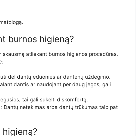
omatologą.
nt burnos higieną?
ar skausmą atliekant burnos higienos procedūras.
e:
 būti dėl dantų ėduonies ar dantenų uždegimo.
alant dantis ar naudojant per daug jėgos, gali
egusios, tai gali sukelti diskomfortą.
s
: Dantų netekimas arba dantų trūkumas taip pat
 higieną?