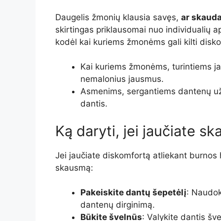
Daugelis žmonių klausia savęs,
ar skauda
skirtingas priklausomai nuo individualių ap
kodėl kai kuriems žmonėms gali kilti disk
Kai kuriems žmonėms, turintiems jau
nemalonius jausmus.
Asmenims, sergantiems dantenų užd
dantis.
Ką daryti, jei jaučiate 
Jei jaučiate diskomfortą atliekant burnos 
skausmą:
Pakeiskite dantų šepetėlį
: Naudok
dantenų dirginimą.
Būkite švelnūs
: Valykite dantis šve