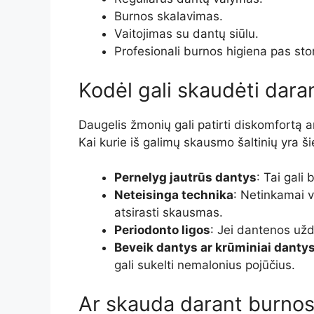
Burnos skalavimas.
Vaitojimas su dantų siūlu.
Profesionali burnos higiena pas st
Kodėl gali skaudėti dara
Daugelis žmonių gali patirti diskomfortą 
Kai kurie iš galimų skausmo šaltinių yra ši
Pernelyg jautrūs dantys
: Tai gali
Neteisinga technika
: Netinkamai v
atsirasti skausmas.
Periodonto ligos
: Jei dantenos užd
Beveik dantys ar krūminiai danty
gali sukelti nemalonius pojūčius.
Ar skauda darant burnos