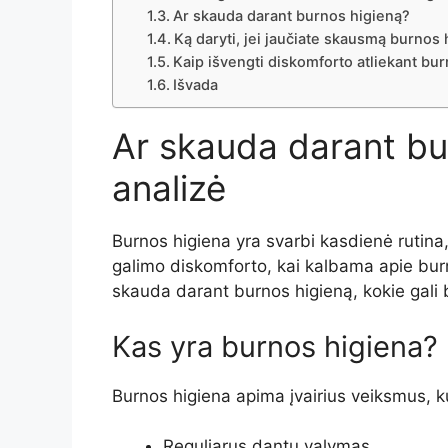
Ar skauda darant burnos higieną?
Ką daryti, jei jaučiate skausmą burnos
Kaip išvengti diskomforto atliekant bu
Išvada
Ar skauda darant bu
analizė
Burnos higiena yra svarbi kasdienė rutina,
galimo diskomforto, kai kalbama apie burn
skauda darant burnos higieną, kokie gali bū
Kas yra burnos higiena?
Burnos higiena apima įvairius veiksmus, ku
Reguliarus dantų valymas.