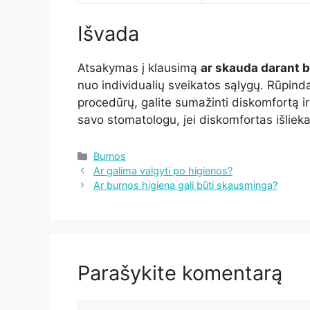
Išvada
Atsakymas į klausimą
ar skauda darant 
nuo individualių sveikatos sąlygų. Rūpinda
procedūrų, galite sumažinti diskomfortą ir 
savo stomatologu, jei diskomfortas išliek
Kategorijos
Burnos
Ar galima valgyti po higienos?
Ar burnos higiena gali būti skausminga?
Parašykite komentarą
Komentaras