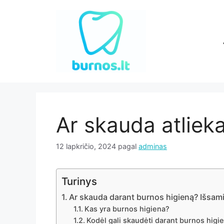
Pereiti
prie
turinio
Ar skauda atliek
12 lapkričio, 2024
pagal
adminas
Turinys
Ar skauda darant burnos higieną? Išsami
Kas yra burnos higiena?
Kodėl gali skaudėti darant burnos higi