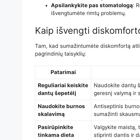
Apsilankykite pas stomatologą
: R
išvengtumėte rimtų problemų.
Kaip išvengti diskomfort
Tam, kad sumažintumėte diskomfortą atliek
pagrindinių taisyklių:
Patarimai
Reguliariai keiskite
Naudokite dantų še
dantų šepetėlį
geresnį valymą ir
Naudokite burnos
Antiseptinis burno
skalavimą
sumažinti skausm
Pasirūpinkite
Valgykite maistą, 
tinkama dieta
stiprinti dantis ir