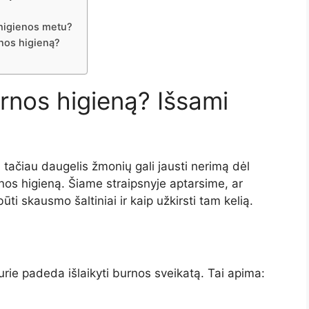
 higienos metu?
rnos higieną?
rnos higieną? Išsami
 tačiau daugelis žmonių gali jausti nerimą dėl
os higieną. Šiame straipsnyje aptarsime, ar
ti skausmo šaltiniai ir kaip užkirsti tam kelią.
rie padeda išlaikyti burnos sveikatą. Tai apima: