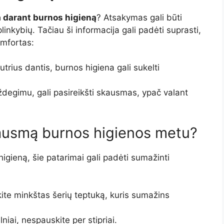
 darant burnos higieną
? Atsakymas gali būti
linkybių. Tačiau ši informacija gali padėti suprasti,
omfortas:
trius dantis, burnos higiena gali sukelti
egimu, gali pasireikšti skausmas, ypač valant
skausmą burnos higienos metu?
higieną, šie patarimai gali padėti sumažinti
ite minkštas šerių teptuką, kuris sumažins
lniai, nespauskite per stipriai.