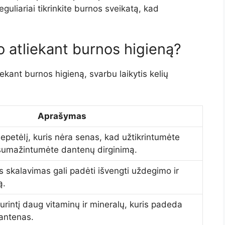
eguliariai tikrinkite burnos sveikatą, kad
o atliekant burnos higieną?
ant burnos higieną, svarbu laikytis kelių
Aprašymas
petėlį, kuris nėra senas, kad užtikrintumėte
 sumažintumėte dantenų dirginimą.
s skalavimas gali padėti išvengti uždegimo ir
ą.
turintį daug vitaminų ir mineralų, kuris padeda
 dantenas.