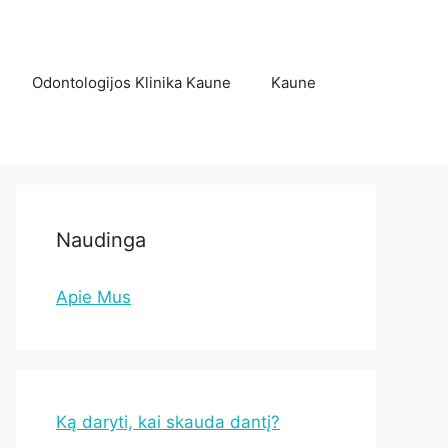
Odontologijos Klinika Kaune
Kaune
Naudinga
Apie Mus
Ką daryti, kai skauda dantį?