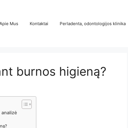
Apie Mus
Kontaktai
Perladenta, odontologijos klinika
ant burnos higieną?
 analizė
eną?