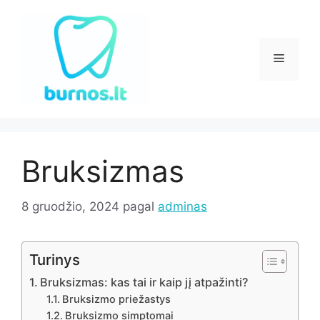
Pereiti
prie
turinio
Meniu
Bruksizmas
8 gruodžio, 2024
pagal
adminas
Turinys
Bruksizmas: kas tai ir kaip jį atpažinti?
Bruksizmo priežastys
Bruksizmo simptomai