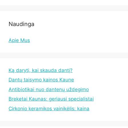
Naudinga
Apie Mus
Ką daryti, kai skauda dantį?
Dantų taisymo kainos Kaune
Antibiotikai nuo dantenų uždegimo
Breketai Kaunas: geriausi specialistai
Cirkonio keramikos vainikėlis: kaina