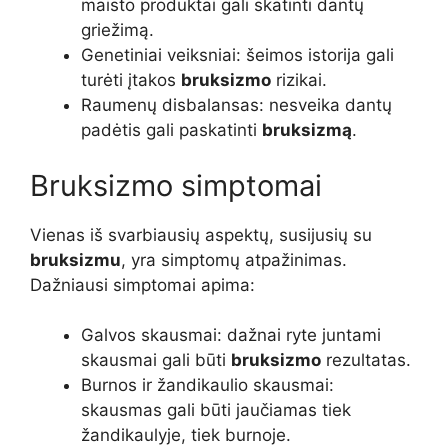
maisto produktai gali skatinti dantų
griežimą.
Genetiniai veiksniai: šeimos istorija gali
turėti įtakos
bruksizmo
rizikai.
Raumenų disbalansas: nesveika dantų
padėtis gali paskatinti
bruksizmą
.
Bruksizmo simptomai
Vienas iš svarbiausių aspektų, susijusių su
bruksizmu
, yra simptomų atpažinimas.
Dažniausi simptomai apima:
Galvos skausmai: dažnai ryte juntami
skausmai gali būti
bruksizmo
rezultatas.
Burnos ir žandikaulio skausmai:
skausmas gali būti jaučiamas tiek
žandikaulyje, tiek burnoje.