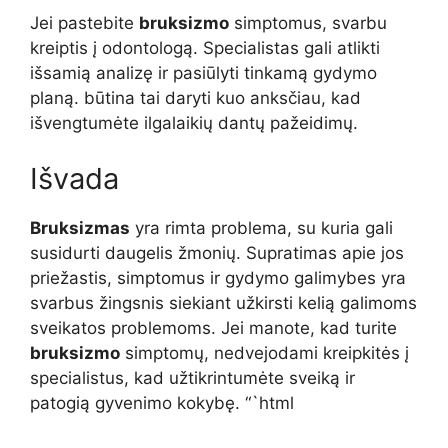
Jei pastebite
bruksizmo
simptomus, svarbu
kreiptis į odontologą. Specialistas gali atlikti
išsamią analizę ir pasiūlyti tinkamą gydymo
planą. būtina tai daryti kuo anksčiau, kad
išvengtumėte ilgalaikių dantų pažeidimų.
Išvada
Bruksizmas
yra rimta problema, su kuria gali
susidurti daugelis žmonių. Supratimas apie jos
priežastis, simptomus ir gydymo galimybes yra
svarbus žingsnis siekiant užkirsti kelią galimoms
sveikatos problemoms. Jei manote, kad turite
bruksizmo
simptomų, nedvejodami kreipkitės į
specialistus, kad užtikrintumėte sveiką ir
patogią gyvenimo kokybę. “`html