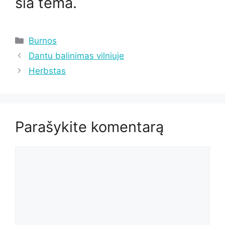
šia tema.
Kategorijos
Burnos
Dantu balinimas vilniuje
Herbstas
Parašykite komentarą
Komentaras