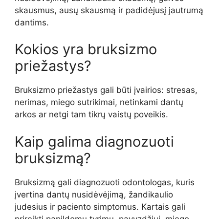
skausmus, ausų skausmą ir padidėjusį jautrumą
dantims.
Kokios yra bruksizmo
priežastys?
Bruksizmo priežastys gali būti įvairios: stresas,
nerimas, miego sutrikimai, netinkami dantų
arkos ar netgi tam tikrų vaistų poveikis.
Kaip galima diagnozuoti
bruksizmą?
Bruksizmą gali diagnozuoti odontologas, kuris
įvertina dantų nusidėvėjimą, žandikaulio
judesius ir paciento simptomus. Kartais gali
prireikti papildomų tyrimų, pavyzdžiui, miego