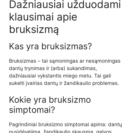
Dažniausiai užduodami
klausimai apie
bruksizmą
Kas yra bruksizmas?
Bruksizmas – tai sąmoningas ar nesąmoningas
dantų trynimas ir (arba) sukandimas,
dažniausiai vykstantis miego metu. Tai gali
sukelti įvairias dantų ir žandikaulio problemas.
Kokie yra bruksizmo
simptomai?
Pagrindiniai bruksizmo simptomai apima: dantų
nusidėvėjimą, žandikaulio skausmą, galvos