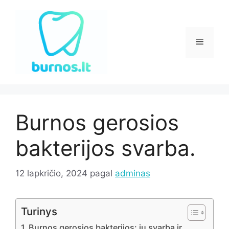
Pereiti
prie
turinio
Meniu
Burnos gerosios
bakterijos svarba.
12 lapkričio, 2024
pagal
adminas
Turinys
Burnos gerosios bakterijos: jų svarba ir