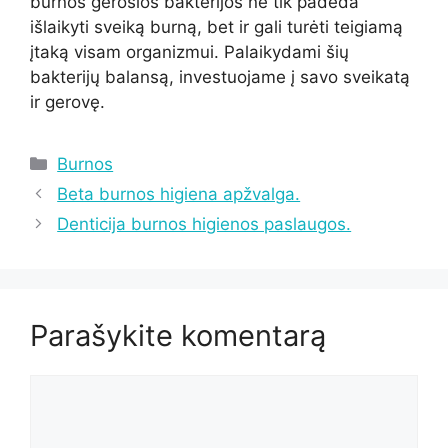
burnos gerosios bakterijos ne tik padeda
išlaikyti sveiką burną, bet ir gali turėti teigiamą
įtaką visam organizmui. Palaikydami šių
bakterijų balansą, investuojame į savo sveikatą
ir gerovę.
Kategorijos
Burnos
Beta burnos higiena apžvalga.
Denticija burnos higienos paslaugos.
Parašykite komentarą
Komentaras