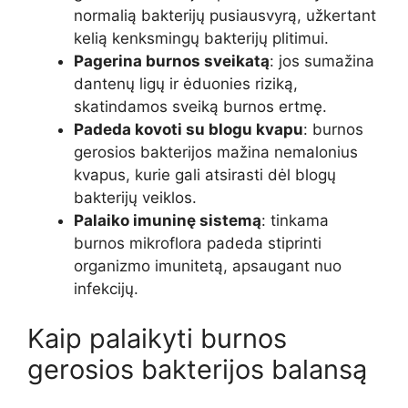
normalią bakterijų pusiausvyrą, užkertant
kelią kenksmingų bakterijų plitimui.
Pagerina burnos sveikatą
: jos sumažina
dantenų ligų ir ėduonies riziką,
skatindamos sveiką burnos ertmę.
Padeda kovoti su blogu kvapu
: burnos
gerosios bakterijos mažina nemalonius
kvapus, kurie gali atsirasti dėl blogų
bakterijų veiklos.
Palaiko imuninę sistemą
: tinkama
burnos mikroflora padeda stiprinti
organizmo imunitetą, apsaugant nuo
infekcijų.
Kaip palaikyti burnos
gerosios bakterijos balansą