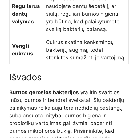
Reguliarus
naudojate dantų šepetėlį, ar
dantų
siūlą, reguliari burnos higiena
valymas
yra būtina, kad palaikytumėte
sveiką bakterijų balansą.
Cukrus skatina kenksmingų
Vengti
bakterijų augimą, todėl
cukraus
stenkitės sumažinti jo vartojimą.
Išvados
Burnos gerosios bakterijos
yra itin svarbios
mūsų burnos ir bendrai sveikatai. Šių bakterijų
palaikymas reikalauja tėra nedidelių pastangų –
subalansuota mityba, burnos higiena ir
probiotikų vartojimas gali žymiai pagerinti
burnos mikrofloros būklę. Prisiminkite, kad