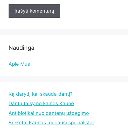
Naudinga
Apie Mus
Ką daryti, kai skauda dantį?
Dantų taisymo kainos Kaune
Antibiotikai nuo dantenų uždegimo
Breketai Kaunas: geriausi specialistai