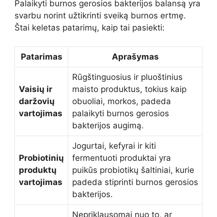
Palaikyti burnos gerosios bakterijos balansą yra
svarbu norint užtikrinti sveiką burnos ertmę.
Štai keletas patarimų, kaip tai pasiekti:
Patarimas
Aprašymas
Rūgštinguosius ir pluoštinius
Vaisių ir
maisto produktus, tokius kaip
daržovių
obuoliai, morkos, padeda
vartojimas
palaikyti burnos gerosios
bakterijos augimą.
Jogurtai, kefyrai ir kiti
Probiotinių
fermentuoti produktai yra
produktų
puikūs probiotikų šaltiniai, kurie
vartojimas
padeda stiprinti burnos gerosios
bakterijos.
Nepriklausomai nuo to, ar