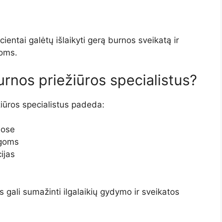
ientai galėtų išlaikyti gerą burnos sveikatą ir
moms.
urnos priežiūros specialistus?
iūros specialistus padeda:
jose
igoms
ijas
s gali sumažinti ilgalaikių gydymo ir sveikatos