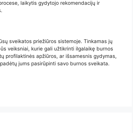
procese, laikytis gydytojo rekomendacijų ir
.
mūsų sveikatos priežiūros sistemoje. Tinkamas jų
ūs veiksniai, kurie gali užtikrinti ilgalaikę burnos
ūtų profilaktinės apžiūros, ar išsamesnis gydymas,
d padėtų jums pasirūpinti savo burnos sveikata.