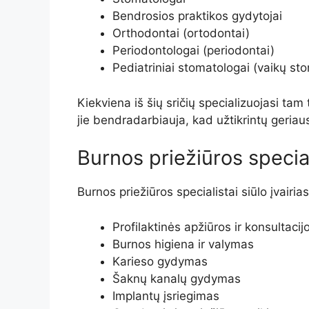
Bendrosios praktikos gydytojai
Orthodontai (ortodontai)
Periodontologai (periodontai)
Pediatriniai stomatologai (vaikų st
Kiekviena iš šių sričių specializuojasi ta
jie bendradarbiauja, kad užtikrintų geriaus
Burnos priežiūros specia
Burnos priežiūros specialistai siūlo įvairia
Profilaktinės apžiūros ir konsultacij
Burnos higiena ir valymas
Karieso gydymas
Šaknų kanalų gydymas
Implantų įsriegimas