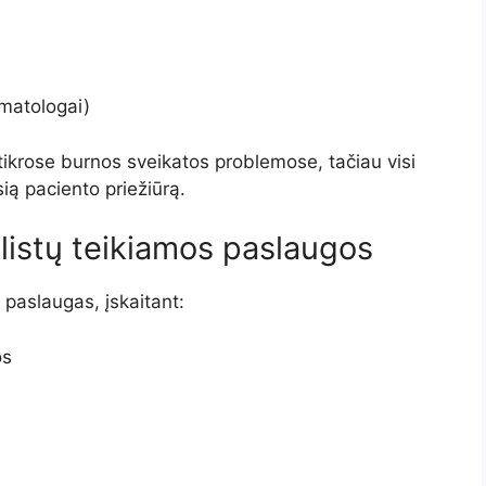
omatologai)
m tikrose burnos sveikatos problemose, tačiau visi
ią paciento priežiūrą.
listų teikiamos paslaugos
s paslaugas, įskaitant:
os