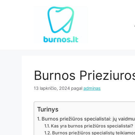
Pereiti
prie
turinio
Burnos Prieziuros
13 lapkričio, 2024
pagal
adminas
Turinys
Burnos priežiūros specialistai: jų vaidmu
Kas yra burnos priežiūros specialistai?
Burnos priežiūros specialistų teikiam