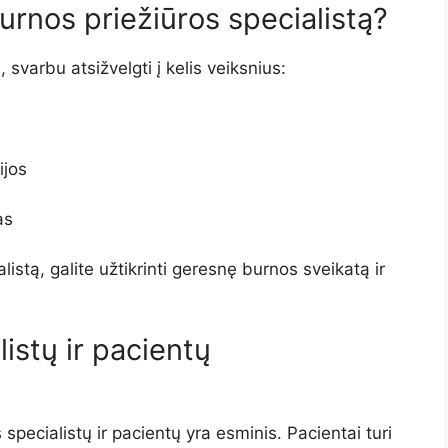
urnos priežiūros specialistą?
 svarbu atsižvelgti į kelis veiksnius:
ijos
as
istą, galite užtikrinti geresnę burnos sveikatą ir
istų ir pacientų
pecialistų ir pacientų yra esminis. Pacientai turi