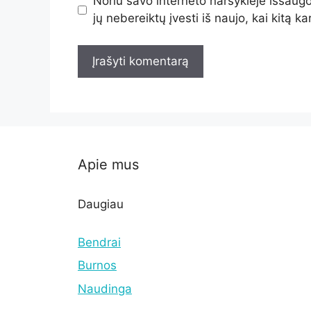
Noriu savo interneto naršyklėje išsaugot
jų nebereiktų įvesti iš naujo, kai kitą k
Apie mus
Daugiau
Bendrai
Burnos
Naudinga