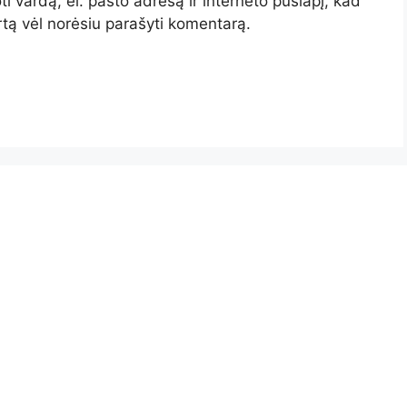
i vardą, el. pašto adresą ir interneto puslapį, kad
artą vėl norėsiu parašyti komentarą.