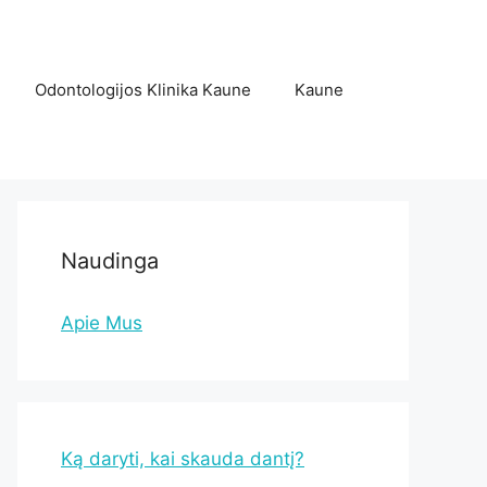
Odontologijos Klinika Kaune
Kaune
Naudinga
Apie Mus
Ką daryti, kai skauda dantį?