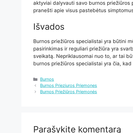
aktyviai dalyvauti savo burnos priežiūros 
pranešti apie visus pastebėtus simptomus
Išvados
Burnos priežiūros specialistai yra būtini 
pasirinkimas ir reguliari priežiūra yra svarb
sveikatą. Nepriklausomai nuo to, ar tai b
burnos priežiūros specialistai yra čia, ka
Kategorijos
Burnos
Burnos Prieziuros Priemones
Burnos Priežiūros Priemonės
Parašykite komentarą