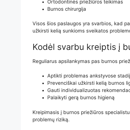
Ortodontinės priežiūros teikimas
Burnos chirurgija
Visos šios paslaugos yra svarbios, kad pac
užkirsti kelią sunkioms sveikatos proble
Kodėl svarbu kreiptis į b
Reguliarus apsilankymas pas burnos priež
Aptikti problemas ankstyvose stadi
Prevenciškai užkirsti kelią burnos l
Gauti individualizuotas rekomendac
Palaikyti gerą burnos higieną
Kreipimasis į burnos priežiūros specialistu
problemų riziką.