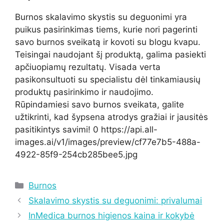
Burnos skalavimo skystis su deguonimi yra
puikus pasirinkimas tiems, kurie nori pagerinti
savo burnos sveikatą ir kovoti su blogu kvapu.
Teisingai naudojant šį produktą, galima pasiekti
apčiuopiamų rezultatų. Visada verta
pasikonsultuoti su specialistu dėl tinkamiausių
produktų pasirinkimo ir naudojimo.
Rūpindamiesi savo burnos sveikata, galite
užtikrinti, kad šypsena atrodys gražiai ir jausitės
pasitikintys savimi! 0 https://api.all-
images.ai/v1/images/preview/cf77e7b5-488a-
4922-85f9-254cb285bee5.jpg
Kategorijos
Burnos
Skalavimo skystis su deguonimi: privalumai
InMedica burnos higienos kaina ir kokybė