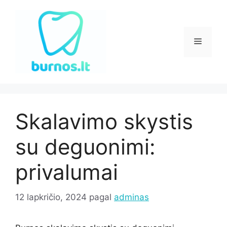
Pereiti
prie
turinio
Meniu
Skalavimo skystis
su deguonimi:
privalumai
12 lapkričio, 2024
pagal
adminas