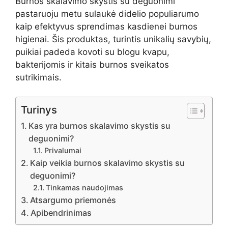
Burnos skalavimo skystis su deguonimi
pastaruoju metu sulaukė didelio populiarumo
kaip efektyvus sprendimas kasdienei burnos
higienai. Šis produktas, turintis unikalių savybių,
puikiai padeda kovoti su blogu kvapu,
bakterijomis ir kitais burnos sveikatos
sutrikimais.
Turinys
Kas yra burnos skalavimo skystis su
deguonimi?
Privalumai
Kaip veikia burnos skalavimo skystis su
deguonimi?
Tinkamas naudojimas
Atsargumo priemonės
Apibendrinimas