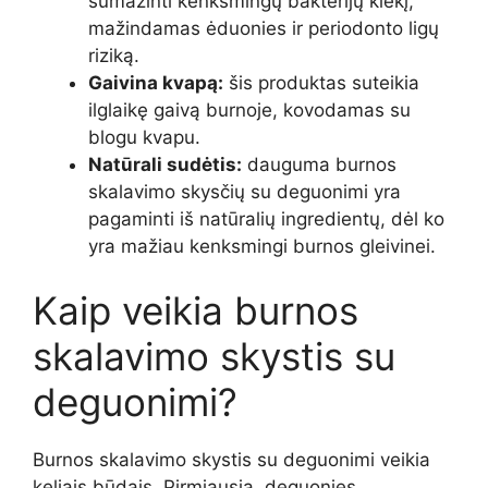
sumažinti kenksmingų bakterijų kiekį,
mažindamas ėduonies ir periodonto ligų
riziką.
Gaivina kvapą:
šis produktas suteikia
ilglaikę gaivą burnoje, kovodamas su
blogu kvapu.
Natūrali sudėtis:
dauguma burnos
skalavimo skysčių su deguonimi yra
pagaminti iš natūralių ingredientų, dėl ko
yra mažiau kenksmingi burnos gleivinei.
Kaip veikia burnos
skalavimo skystis su
deguonimi?
Burnos skalavimo skystis su deguonimi veikia
keliais būdais. Pirmiausia, deguonies