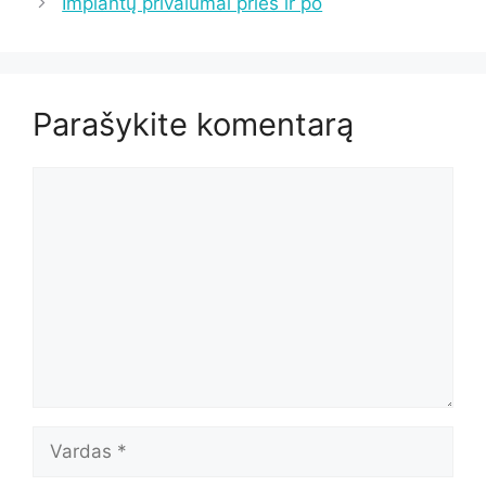
Implantų privalumai prieš ir po
Parašykite komentarą
Komentaras
Vardas