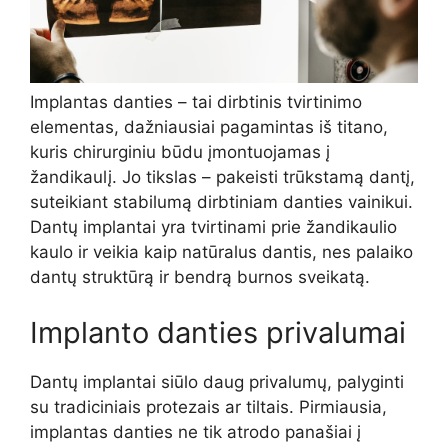
Implantas danties – tai dirbtinis tvirtinimo
elementas, dažniausiai pagamintas iš titano,
kuris chirurginiu būdu įmontuojamas į
žandikaulį. Jo tikslas – pakeisti trūkstamą dantį,
suteikiant stabilumą dirbtiniam danties vainikui.
Dantų implantai yra tvirtinami prie žandikaulio
kaulo ir veikia kaip natūralus dantis, nes palaiko
dantų struktūrą ir bendrą burnos sveikatą.
Implanto danties privalumai
Dantų implantai siūlo daug privalumų, palyginti
su tradiciniais protezais ar tiltais. Pirmiausia,
implantas danties ne tik atrodo panašiai į