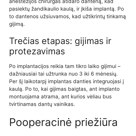
anestezijos chirurgas atidaro danteną, kad
pasiektų žandikaulio kaulą, ir įkiša implantą. Po
to dantenos užsiuvamos, kad užtikrintų tinkamą
gijimą.
Trečias etapas: gijimas ir
protezavimas
Po implantacijos reikia tam tikro laiko gijimui –
dažniausiai tai užtrunka nuo 3 iki 6 mėnesių.
Per šį laikotarpį implantas danties integruojasi į
kaulą. Po to, kai gijimas baigtas, ant implanto
montuojama atrama, ant kurios vėliau bus
tvirtinamas dantų vainikas.
Pooperacinė priežiūra