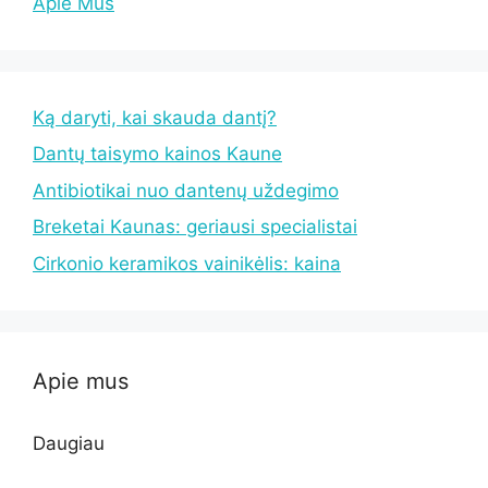
Apie Mus
Ką daryti, kai skauda dantį?
Dantų taisymo kainos Kaune
Antibiotikai nuo dantenų uždegimo
Breketai Kaunas: geriausi specialistai
Cirkonio keramikos vainikėlis: kaina
Apie mus
Daugiau