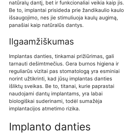
natūralų dantį, bet ir funkcionaliai veikia kaip jis.
Be to, implantai prisideda prie žandikaulio kaulo
išsaugojimo, nes jie stimuliuoja kaulų augimą,
panašiai kaip natūralūs dantys.
Ilgaamžiškumas
Implantas danties, tinkamai prižiūrimas, gali
tarnauti dešimtmečius. Gera burnos higiena ir
reguliarūs vizitai pas stomatologą yra esminiai
norint užtikrinti, kad jūsų implantas danties
išliktų sveikas. Be to, titanai, kurie paprastai
naudojami dantų implantams, yra labai
biologiškai suderinami, todėl sumažėja
implantacijos atmetimo rizika.
Implanto danties