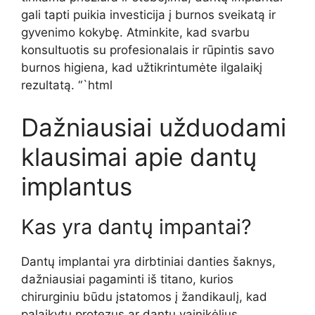
gali tapti puikia investicija į burnos sveikatą ir
gyvenimo kokybę. Atminkite, kad svarbu
konsultuotis su profesionalais ir rūpintis savo
burnos higiena, kad užtikrintumėte ilgalaikį
rezultatą. “`html
Dažniausiai užduodami
klausimai apie dantų
implantus
Kas yra dantų impantai?
Dantų implantai yra dirbtiniai danties šaknys,
dažniausiai pagaminti iš titano, kurios
chirurginiu būdu įstatomos į žandikaulį, kad
palaikytų protezus ar dantų vainikėlius.