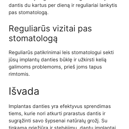
dantis du kartus per dieną ir reguliariai lankytis
pas stomatologą.
Reguliarūs vizitai pas
stomatologą
Reguliarūs patikrinimai leis stomatologui sekti
jūsų implantų danties būklę ir užkirsti kelią
galimoms problemoms, prieš joms tapus
rimtomis.
Išvada
Implantas danties yra efektyvus sprendimas
tiems, kurie nori atkurti prarastus dantis ir
sugrąžinti savo šypsenai natūralų grožį. Su
tinkama priežiūra ir stebėjimu, dantų implantai