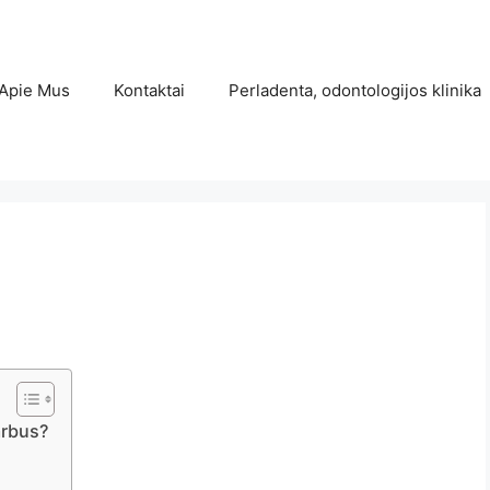
Apie Mus
Kontaktai
Perladenta, odontologijos klinika
arbus?