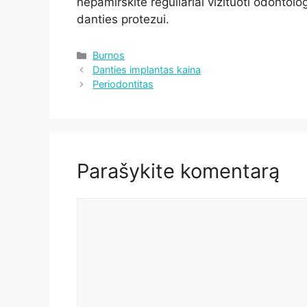
nepamirškite reguliariai vizituoti odontol
danties protezui.
Kategorijos
Burnos
Danties implantas kaina
Periodontitas
Parašykite komentarą
Komentaras