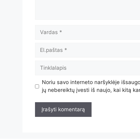
Vardas
El.paštas
Tinklalapis
Noriu savo interneto naršyklėje išsaugot
jų nebereiktų įvesti iš naujo, kai kitą k