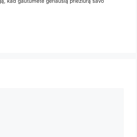
ogą, kad gautumėte geriausią priežiūrą savo