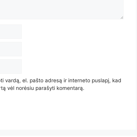
i vardą, el. pašto adresą ir interneto puslapį, kad
artą vėl norėsiu parašyti komentarą.