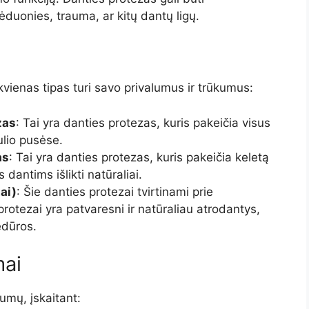
duonies, trauma, ar kitų dantų ligų.
iekvienas tipas turi savo privalumus ir trūkumus:
zas
: Tai yra danties protezas, kuris pakeičia visus
lio pusėse.
as
: Tai yra danties protezas, kuris pakeičia keletą
 dantims išlikti natūraliai.
ai)
: Šie danties protezai tvirtinami prie
protezai yra patvaresni ir natūraliau atrodantys,
edūros.
mai
umų, įskaitant: