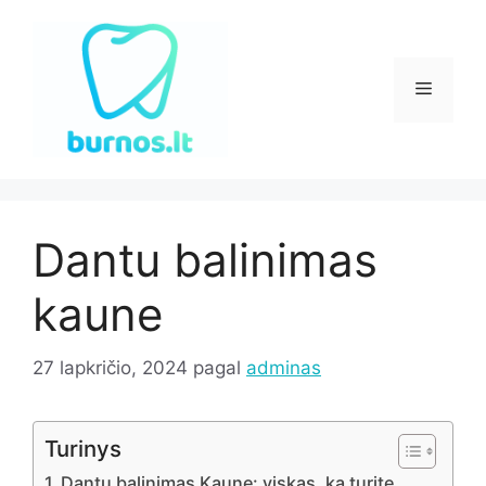
Pereiti
prie
turinio
Meniu
Dantu balinimas
kaune
27 lapkričio, 2024
pagal
adminas
Turinys
Dantų balinimas Kaune: viskas, ką turite