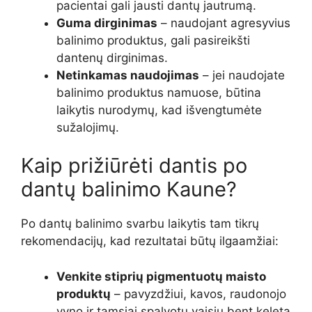
pacientai gali jausti dantų jautrumą.
Guma dirginimas
– naudojant agresyvius
balinimo produktus, gali pasireikšti
dantenų dirginimas.
Netinkamas naudojimas
– jei naudojate
balinimo produktus namuose, būtina
laikytis nurodymų, kad išvengtumėte
sužalojimų.
Kaip prižiūrėti dantis po
dantų balinimo Kaune?
Po dantų balinimo svarbu laikytis tam tikrų
rekomendacijų, kad rezultatai būtų ilgaamžiai:
Venkite stiprių pigmentuotų maisto
produktų
– pavyzdžiui, kavos, raudonojo
vyno ir tamsiai spalvotų vaisių bent keletą