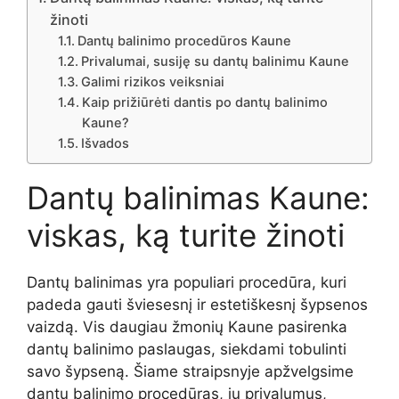
žinoti
Dantų balinimo procedūros Kaune
Privalumai, susiję su dantų balinimu Kaune
Galimi rizikos veiksniai
Kaip prižiūrėti dantis po dantų balinimo
Kaune?
Išvados
Dantų balinimas Kaune:
viskas, ką turite žinoti
Dantų balinimas yra populiari procedūra, kuri
padeda gauti šviesesnį ir estetiškesnį šypsenos
vaizdą. Vis daugiau žmonių Kaune pasirenka
dantų balinimo paslaugas, siekdami tobulinti
savo šypseną. Šiame straipsnyje apžvelgsime
dantų balinimo procedūras, jų privalumus,