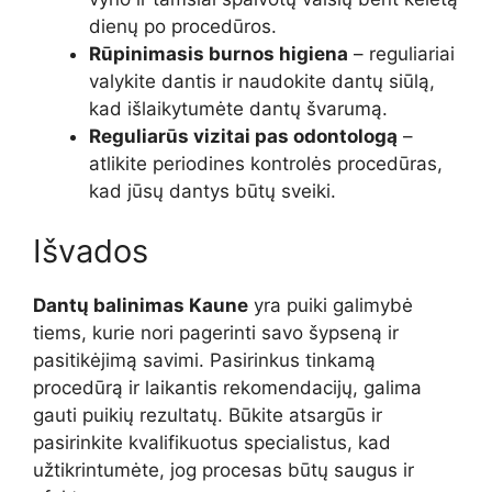
dienų po procedūros.
Rūpinimasis burnos higiena
– reguliariai
valykite dantis ir naudokite dantų siūlą,
kad išlaikytumėte dantų švarumą.
Reguliarūs vizitai pas odontologą
–
atlikite periodines kontrolės procedūras,
kad jūsų dantys būtų sveiki.
Išvados
Dantų balinimas Kaune
yra puiki galimybė
tiems, kurie nori pagerinti savo šypseną ir
pasitikėjimą savimi. Pasirinkus tinkamą
procedūrą ir laikantis rekomendacijų, galima
gauti puikių rezultatų. Būkite atsargūs ir
pasirinkite kvalifikuotus specialistus, kad
užtikrintumėte, jog procesas būtų saugus ir