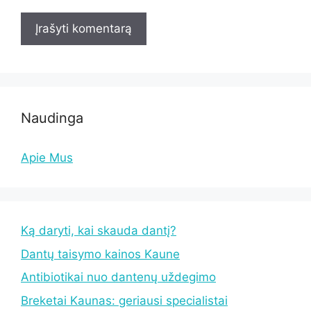
Naudinga
Apie Mus
Ką daryti, kai skauda dantį?
Dantų taisymo kainos Kaune
Antibiotikai nuo dantenų uždegimo
Breketai Kaunas: geriausi specialistai