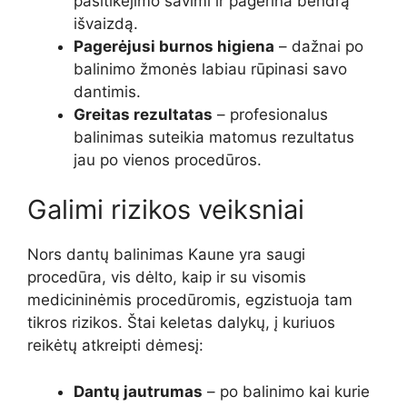
pasitikėjimo savimi ir pagerina bendrą
išvaizdą.
Pagerėjusi burnos higiena
– dažnai po
balinimo žmonės labiau rūpinasi savo
dantimis.
Greitas rezultatas
– profesionalus
balinimas suteikia matomus rezultatus
jau po vienos procedūros.
Galimi rizikos veiksniai
Nors dantų balinimas Kaune yra saugi
procedūra, vis dėlto, kaip ir su visomis
medicininėmis procedūromis, egzistuoja tam
tikros rizikos. Štai keletas dalykų, į kuriuos
reikėtų atkreipti dėmesį:
Dantų jautrumas
– po balinimo kai kurie