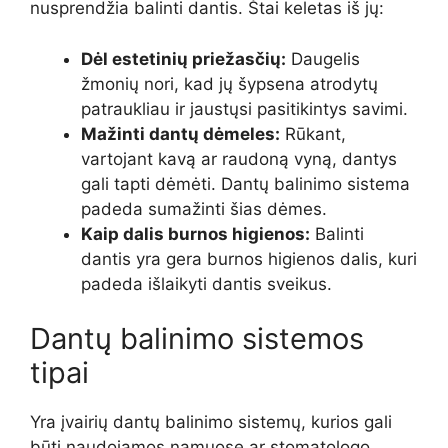
nusprendžia balinti dantis. Štai keletas iš jų:
Dėl estetinių priežasčių:
Daugelis
žmonių nori, kad jų šypsena atrodytų
patraukliau ir jaustųsi pasitikintys savimi.
Mažinti dantų dėmeles:
Rūkant,
vartojant kavą ar raudoną vyną, dantys
gali tapti dėmėti. Dantų balinimo sistema
padeda sumažinti šias dėmes.
Kaip dalis burnos higienos:
Balinti
dantis yra gera burnos higienos dalis, kuri
padeda išlaikyti dantis sveikus.
Dantų balinimo sistemos
tipai
Yra įvairių dantų balinimo sistemų, kurios gali
būti naudojamos namuose ar stomatologo