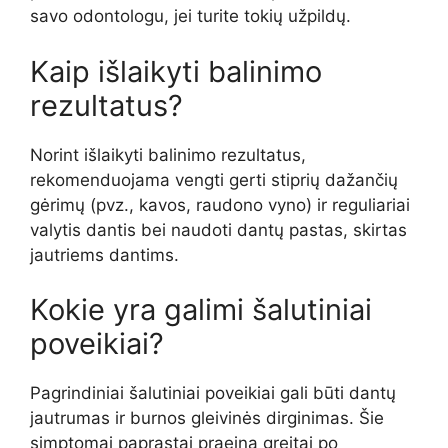
savo odontologu, jei turite tokių užpildų.
Kaip išlaikyti balinimo
rezultatus?
Norint išlaikyti balinimo rezultatus,
rekomenduojama vengti gerti stiprių dažančių
gėrimų (pvz., kavos, raudono vyno) ir reguliariai
valytis dantis bei naudoti dantų pastas, skirtas
jautriems dantims.
Kokie yra galimi šalutiniai
poveikiai?
Pagrindiniai šalutiniai poveikiai gali būti dantų
jautrumas ir burnos gleivinės dirginimas. Šie
simptomai paprastai praeina greitai po