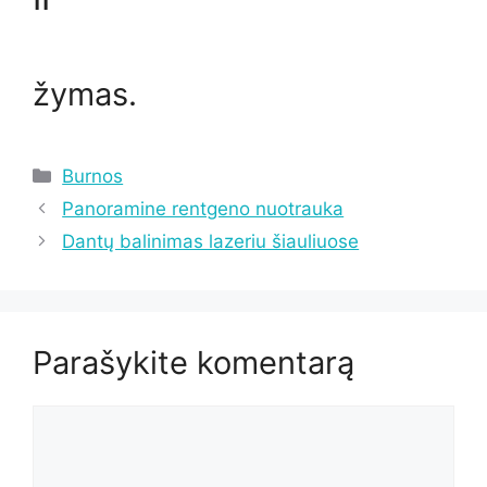
žymas.
Kategorijos
Burnos
Panoramine rentgeno nuotrauka
Dantų balinimas lazeriu šiauliuose
Parašykite komentarą
Komentaras