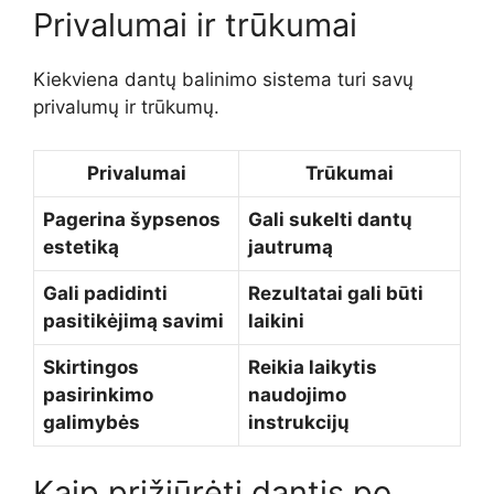
Privalumai ir trūkumai
Kiekviena dantų balinimo sistema turi savų
privalumų ir trūkumų.
Privalumai
Trūkumai
Pagerina šypsenos
Gali sukelti dantų
estetiką
jautrumą
Gali padidinti
Rezultatai gali būti
pasitikėjimą savimi
laikini
Skirtingos
Reikia laikytis
pasirinkimo
naudojimo
galimybės
instrukcijų
Kaip prižiūrėti dantis po