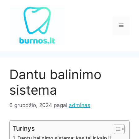
Pereiti
prie
turinio
Meniu
Dantu balinimo
sistema
6 gruodžio, 2024
pagal
adminas
Turinys
Dantų balinimo sistema: kas tai ir kaip ji