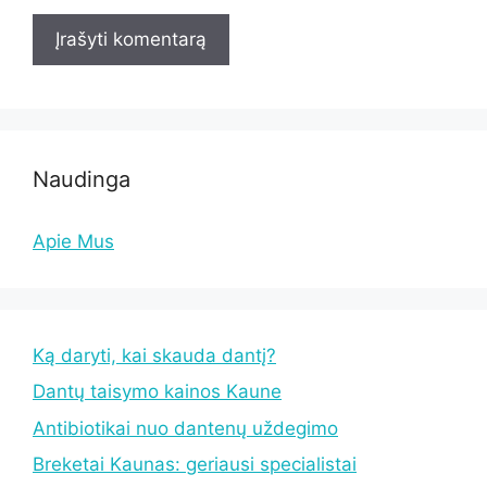
Naudinga
Apie Mus
Ką daryti, kai skauda dantį?
Dantų taisymo kainos Kaune
Antibiotikai nuo dantenų uždegimo
Breketai Kaunas: geriausi specialistai