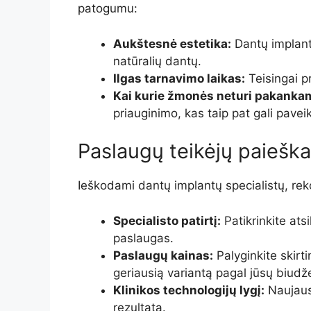
patogumu:
Aukštesnė estetika:
Dantų implanta
natūralių dantų.
Ilgas tarnavimo laikas:
Teisingai pr
Kai kurie žmonės neturi pakankam
priauginimo, kas taip pat gali paveik
Paslaugų teikėjų paieška
Ieškodami dantų implantų specialistų, re
Specialisto patirtį:
Patikrinkite atsi
paslaugas.
Paslaugų kainas:
Palyginkite skir
geriausią variantą pagal jūsų biudž
Klinikos technologijų lygį:
Naujaus
rezultatą.