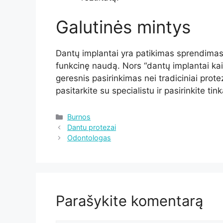
Galutinės mintys
Dantų implantai yra patikimas sprendimas d
funkcinę naudą. Nors “dantų implantai kaina”
geresnis pasirinkimas nei tradiciniai prote
pasitarkite su specialistu ir pasirinkite t
Kategorijos
Burnos
Dantu protezai
Odontologas
Parašykite komentarą