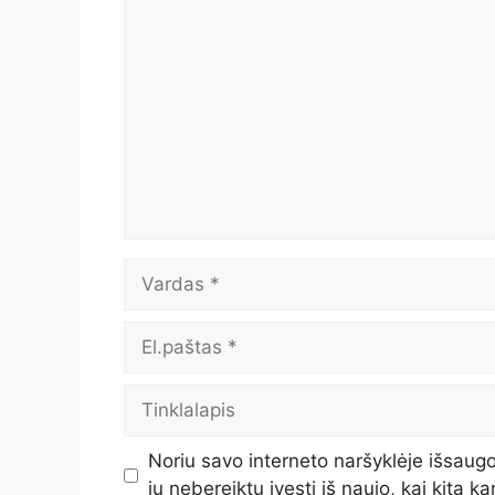
Komentaras
Vardas
El.paštas
Tinklalapis
Noriu savo interneto naršyklėje išsaugot
jų nebereiktų įvesti iš naujo, kai kitą k