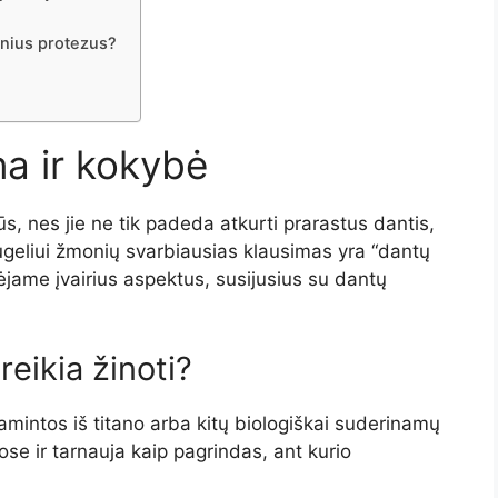
cinius protezus?
na ir kokybė
s, nes jie ne tik padeda atkurti prarastus dantis,
ugeliui žmonių svarbiausias klausimas yra “dantų
ėjame įvairius aspektus, susijusius su dantų
eikia žinoti?
amintos iš titano arba kitų biologiškai suderinamų
ose ir tarnauja kaip pagrindas, ant kurio