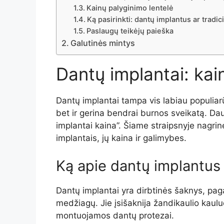
Kainų palyginimo lentelė
Ką pasirinkti: dantų implantus ar tradi
Paslaugų teikėjų paieška
Galutinės mintys
Dantų implantai: kai
Dantų implantai tampa vis labiau populiarū
bet ir gerina bendrai burnos sveikatą. Da
implantai kaina”. Šiame straipsnyje nagrin
implantais, jų kaina ir galimybes.
Ką apie dantų implantus r
Dantų implantai yra dirbtinės šaknys, pag
medžiagų. Jie įsišaknija žandikaulio kaulu
montuojamos dantų protezai.