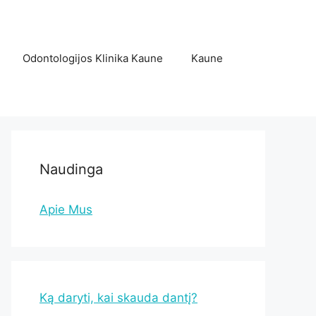
Odontologijos Klinika Kaune
Kaune
Naudinga
Apie Mus
Ką daryti, kai skauda dantį?