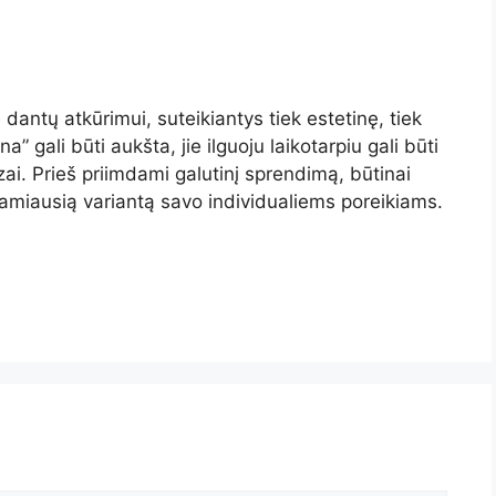
antų atkūrimui, suteikiantys tiek estetinę, tiek
 gali būti aukšta, jie ilguoju laikotarpiu gali būti
zai. Prieš priimdami galutinį sprendimą, būtinai
inkamiausią variantą savo individualiems poreikiams.