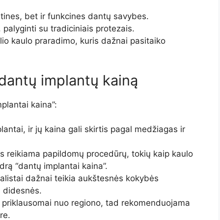
etines, bet ir funkcines dantų savybes.
palyginti su tradiciniais protezais.
io kaulo praradimo, kuris dažnai pasitaiko
a dantų implantų kainą
plantai kaina”:
lantai, ir jų kaina gali skirtis pagal medžiagas ir
is reikiama papildomų procedūrų, tokių kaip kaulo
drą “dantų implantai kaina”.
ialistai dažnai teikia aukštesnės kokybės
i didesnės.
i priklausomai nuo regiono, tad rekomenduojama
re.