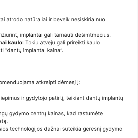
i atrodo natūraliai ir beveik nesiskiria nuo
ižiūrint, implantai gali tarnauti dešimtmečius.
ai kaulo:
Tokiu atveju gali prireikti kaulo
ti “dantų implantai kaina”.
komenduojama atkreipti dėmesį į:
liepimus ir gydytojo patirtį, teikiant dantų implantų
tingų gydymo centrų kainas, kad rastumėte
etą.
ios technologijos dažnai suteikia geresnį gydymo