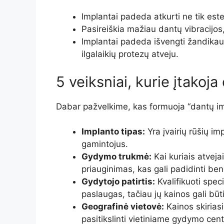
Implantai padeda atkurti ne tik est
Pasireiškia mažiau dantų vibracijos, 
Implantai padeda išvengti žandikaul
ilgalaikių protezų atveju.
5 veiksniai, kurie įtakoj
Dabar pažvelkime, kas formuoja “dantų im
Implanto tipas:
Yra įvairių rūšių imp
gamintojus.
Gydymo trukmė:
Kai kuriais atveja
priauginimas, kas gali padidinti ben
Gydytojo patirtis:
Kvalifikuoti spec
paslaugas, tačiau jų kainos gali būt
Geografinė vietovė:
Kainos skirias
pasitikslinti vietiniame gydymo cent