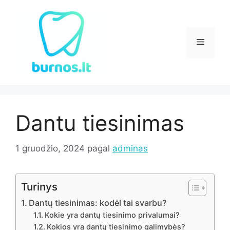
Pereiti
prie
turinio
Meniu
Dantu tiesinimas
1 gruodžio, 2024
pagal
adminas
Turinys
Dantų tiesinimas: kodėl tai svarbu?
Kokie yra dantų tiesinimo privalumai?
Kokios yra dantų tiesinimo galimybės?