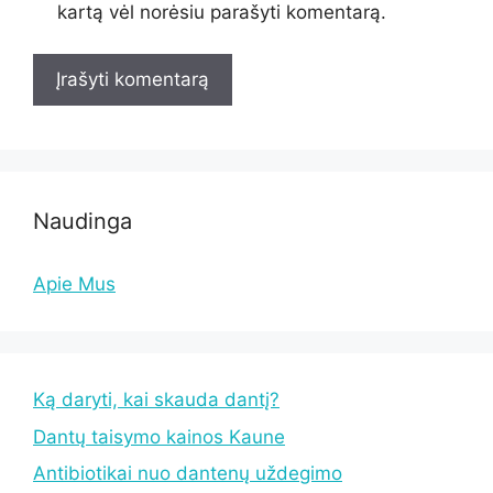
kartą vėl norėsiu parašyti komentarą.
Naudinga
Apie Mus
Ką daryti, kai skauda dantį?
Dantų taisymo kainos Kaune
Antibiotikai nuo dantenų uždegimo