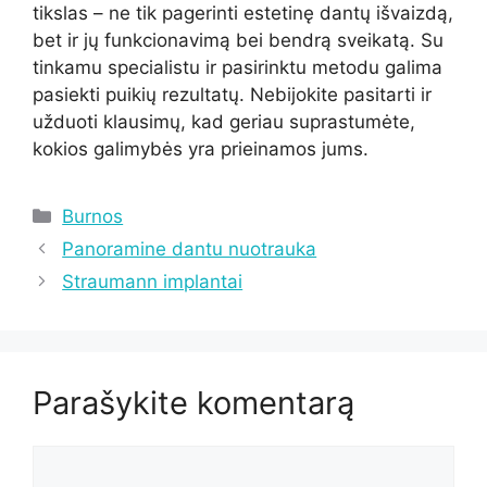
tikslas – ne tik pagerinti estetinę dantų išvaizdą,
bet ir jų funkcionavimą bei bendrą sveikatą. Su
tinkamu specialistu ir pasirinktu metodu galima
pasiekti puikių rezultatų. Nebijokite pasitarti ir
užduoti klausimų, kad geriau suprastumėte,
kokios galimybės yra prieinamos jums.
Kategorijos
Burnos
Panoramine dantu nuotrauka
Straumann implantai
Parašykite komentarą
Komentaras