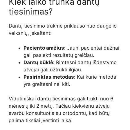
Kiek laiko trunka dantų
tiesinimas?
Dantų tiesinimo trukmė priklauso nuo daugelio
veiksnių, įskaitant:
Paciento amžius:
Jauni pacientai dažnai
gali pasiekti rezultatų greičiau.
Dantų būklė:
Rimtesni dantų išdėstymo
atvejai gali užtrukti ilgiau.
Pasirinktas metodas:
Kai kurie metodai
yra greitesni nei kiti.
Vidutiniškai dantų tiesinimas gali trukti nuo 6
mėnesių iki 2 metų. Tačiau kiekvienu atveju
svarbu konsultuotis su ortodontu, kad būtų
galima tiksliai įvertinti laiką.