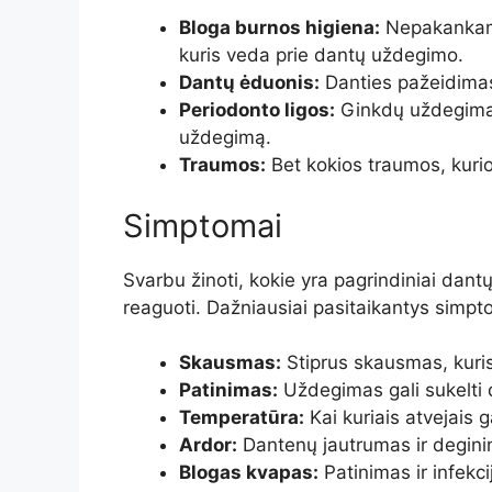
Bloga burnos higiena:
Nepakankama
kuris veda prie dantų uždegimo.
Dantų ėduonis:
Danties pažeidimas 
Periodonto ligos:
Ginkdų uždegimas 
uždegimą.
Traumos:
Bet kokios traumos, kurio
Simptomai
Svarbu žinoti, kokie yra pagrindiniai dan
reaguoti. Dažniausiai pasitaikantys simpt
Skausmas:
Stiprus skausmas, kuris g
Patinimas:
Uždegimas gali sukelti d
Temperatūra:
Kai kuriais atvejais g
Ardor:
Dantenų jautrumas ir degini
Blogas kvapas:
Patinimas ir infekc