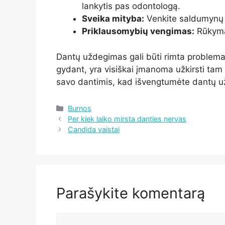
lankytis pas odontologą.
Sveika mityba:
Venkite saldumynų i
Priklausomybių vengimas:
Rūkymas
Dantų uždegimas gali būti rimta problema
gydant, yra visiškai įmanoma užkirsti tam 
savo dantimis, kad išvengtumėte dantų 
Kategorijos
Burnos
Per kiek laiko mirsta danties nervas
Candida vaistai
Parašykite komentarą
Komentaras