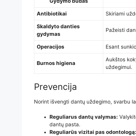
Gydymo būdas
Antibiotikai
Skiriami užde
Skaldyto danties
Pažeisti dant
gydymas
Operacijos
Esant sunkio
Aukštos koky
Burnos higiena
uždegimui.
Prevencija
Norint išvengti dantų uždegimo, svarbu lai
Reguliarus dantų valymas:
Valykit
dantų pasta.
Reguliarūs vizitai pas odontologą