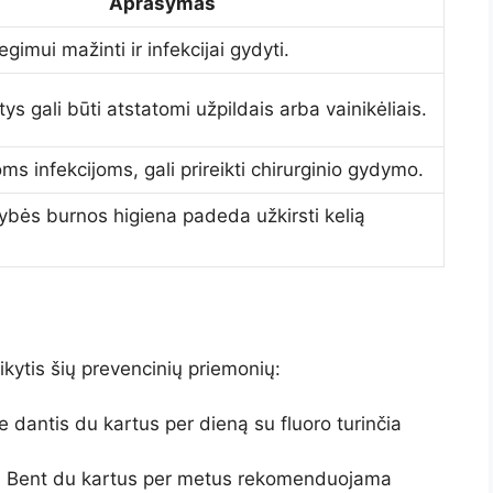
Aprašymas
gimui mažinti ir infekcijai gydyti.
ys gali būti atstatomi užpildais arba vainikėliais.
ms infekcijoms, gali prireikti chirurginio gydymo.
bės burnos higiena padeda užkirsti kelią
kytis šių prevencinių priemonių:
e dantis du kartus per dieną su fluoro turinčia
:
Bent du kartus per metus rekomenduojama