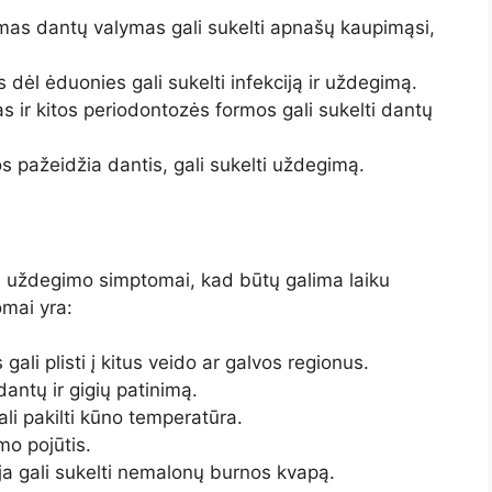
s dantų valymas gali sukelti apnašų kaupimąsi,
dėl ėduonies gali sukelti infekciją ir uždegimą.
ir kitos periodontozės formos gali sukelti dantų
s pažeidžia dantis, gali sukelti uždegimą.
tų uždegimo simptomai, kad būtų galima laiku
omai yra:
ali plisti į kitus veido ar galvos regionus.
antų ir gigių patinimą.
ali pakilti kūno temperatūra.
mo pojūtis.
ija gali sukelti nemalonų burnos kvapą.