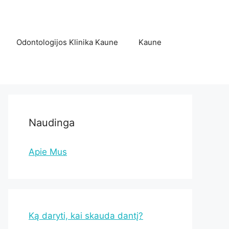
Odontologijos Klinika Kaune
Kaune
Naudinga
Apie Mus
Ką daryti, kai skauda dantį?