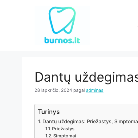
Pereiti
prie
turinio
Dantų uždegima
28 lapkričio, 2024
pagal
adminas
Turinys
Dantų uždegimas: Priežastys, Simptoma
Priežastys
Simptomai