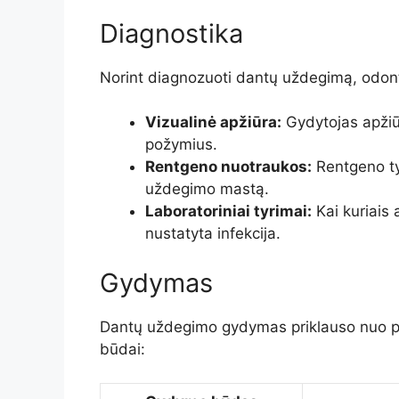
Diagnostika
Norint diagnozuoti dantų uždegimą, odonto
Vizualinė apžiūra:
Gydytojas apžiū
požymius.
Rentgeno nuotraukos:
Rentgeno tyr
uždegimo mastą.
Laboratoriniai tyrimai:
Kai kuriais a
nustatyta infekcija.
Gydymas
Dantų uždegimo gydymas priklauso nuo pr
būdai: