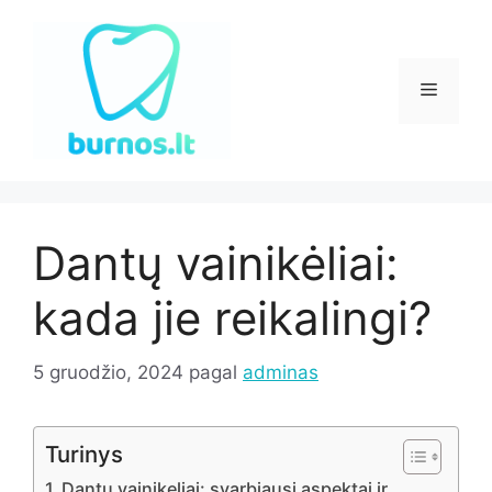
Pereiti
prie
turinio
Meniu
Dantų vainikėliai:
kada jie reikalingi?
5 gruodžio, 2024
pagal
adminas
Turinys
Dantų vainikeliai: svarbiausi aspektai ir