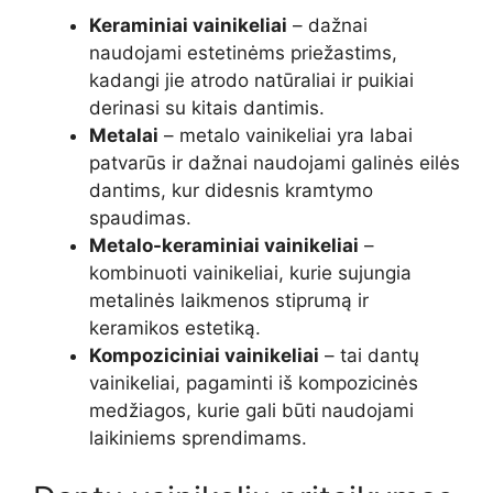
Keraminiai vainikeliai
– dažnai
naudojami estetinėms priežastims,
kadangi jie atrodo natūraliai ir puikiai
derinasi su kitais dantimis.
Metalai
– metalo vainikeliai yra labai
patvarūs ir dažnai naudojami galinės eilės
dantims, kur didesnis kramtymo
spaudimas.
Metalo-keraminiai vainikeliai
–
kombinuoti vainikeliai, kurie sujungia
metalinės laikmenos stiprumą ir
keramikos estetiką.
Kompoziciniai vainikeliai
– tai dantų
vainikeliai, pagaminti iš kompozicinės
medžiagos, kurie gali būti naudojami
laikiniems sprendimams.