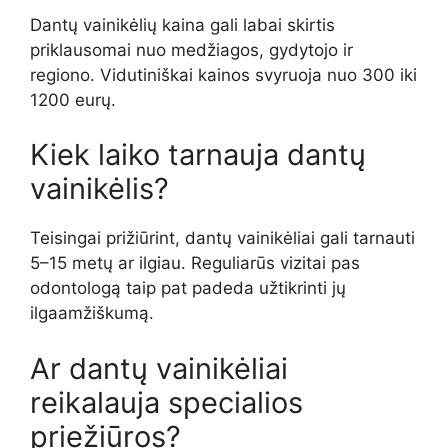
Dantų vainikėlių kaina gali labai skirtis
priklausomai nuo medžiagos, gydytojo ir
regiono. Vidutiniškai kainos svyruoja nuo 300 iki
1200 eurų.
Kiek laiko tarnauja dantų
vainikėlis?
Teisingai prižiūrint, dantų vainikėliai gali tarnauti
5–15 metų ar ilgiau. Reguliarūs vizitai pas
odontologą taip pat padeda užtikrinti jų
ilgaamžiškumą.
Ar dantų vainikėliai
reikalauja specialios
priežiūros?