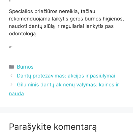
Specialios priežiūros nereikia, tačiau
rekomenduojama laikytis geros burnos higienos,
naudoti dantų siūlą ir reguliariai lankytis pas
odontologą.
“`
Kategorijos
Burnos
Dantų protezavimas: akcijos ir pasiūlymai
Giluminis dantų akmenų valymas: kainos ir
nauda
Parašykite komentarą