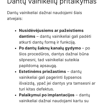
Dantų vainikelių pritaikymas
Dantų vainikeliai dažnai naudojami šiais
atvejais:
Nusidėvėjusiems ar pažeistiems
dantims
– dantų vainikeliai gali padėti
atkurti dantų formą ir funkciją.
Po dantų šaknų kanalų gydymo
– po
šios procedūros, dantys dažnai būna
silpnesni, tad vainikeliai suteikia
papildomą apsaugą.
Estetinėms priežastims
– dantų
vainikeliai gali pagerinti šypsenos
išvaizdą, ypač jei dantys yra tamsesni ar
turi kitas defektus.
Palaikymui po implantacijos
– dantų
vainikeliai dažnai naudojami kartu su