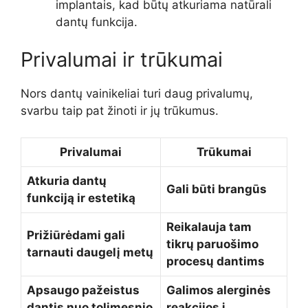
implantais, kad būtų atkuriama natūrali
dantų funkcija.
Privalumai ir trūkumai
Nors dantų vainikeliai turi daug privalumų,
svarbu taip pat žinoti ir jų trūkumus.
Privalumai
Trūkumai
Atkuria dantų
Gali būti brangūs
funkciją ir estetiką
Reikalauja tam
Prižiūrėdami gali
tikrų paruošimo
tarnauti daugelį metų
procesų dantims
Apsaugo pažeistus
Galimos alerginės
dantis nuo tolimesnio
reakcijos į