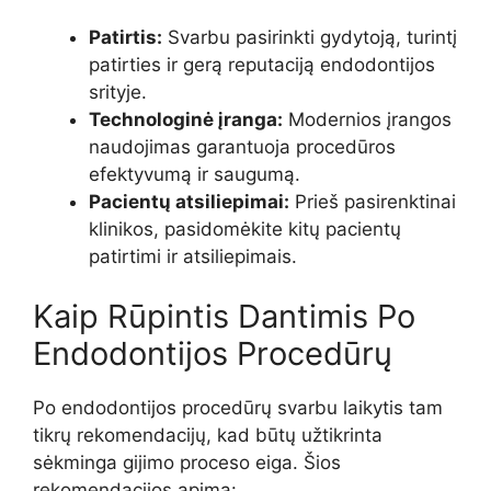
Patirtis:
Svarbu pasirinkti gydytoją, turintį
patirties ir gerą reputaciją endodontijos
srityje.
Technologinė įranga:
Modernios įrangos
naudojimas garantuoja procedūros
efektyvumą ir saugumą.
Pacientų atsiliepimai:
Prieš pasirenktinai
klinikos, pasidomėkite kitų pacientų
patirtimi ir atsiliepimais.
Kaip Rūpintis Dantimis Po
Endodontijos Procedūrų
Po endodontijos procedūrų svarbu laikytis tam
tikrų rekomendacijų, kad būtų užtikrinta
sėkminga gijimo proceso eiga. Šios
rekomendacijos apima: