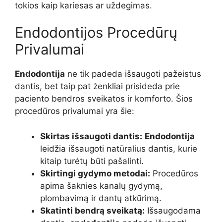
tokios kaip kariesas ar uždegimas.
Endodontijos Procedūrų
Privalumai
Endodontija
ne tik padeda išsaugoti pažeistus
dantis, bet taip pat ženkliai prisideda prie
paciento bendros sveikatos ir komforto. Šios
procedūros privalumai yra šie:
Skirtas išsaugoti dantis:
Endodontija
leidžia išsaugoti natūralius dantis, kurie
kitaip turėtų būti pašalinti.
Skirtingi gydymo metodai:
Procedūros
apima šaknies kanalų gydymą,
plombavimą ir dantų atkūrimą.
Skatinti bendrą sveikatą:
Išsaugodama