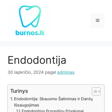
Pereiti
prie
turinio
Meniu
Endodontija
30 lapkričio, 2024
pagal
adminas
Turinys
Endodontija: Skausmo Šalinimas ir Dantų
Išsaugojimas
Endodontijos Procedūrų Privalumai