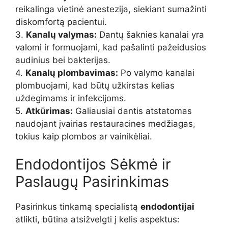
reikalinga vietinė anestezija, siekiant sumažinti
diskomfortą pacientui.
3.
Kanalų valymas:
Dantų šaknies kanalai yra
valomi ir formuojami, kad pašalinti pažeidusios
audinius bei bakterijas.
4.
Kanalų plombavimas:
Po valymo kanalai
plombuojami, kad būtų užkirstas kelias
uždegimams ir infekcijoms.
5.
Atkūrimas:
Galiausiai dantis atstatomas
naudojant įvairias restauracines medžiagas,
tokius kaip plombos ar vainikėliai.
Endodontijos Sėkmė ir
Paslaugų Pasirinkimas
Pasirinkus tinkamą specialistą
endodontijai
atlikti, būtina atsižvelgti į kelis aspektus: