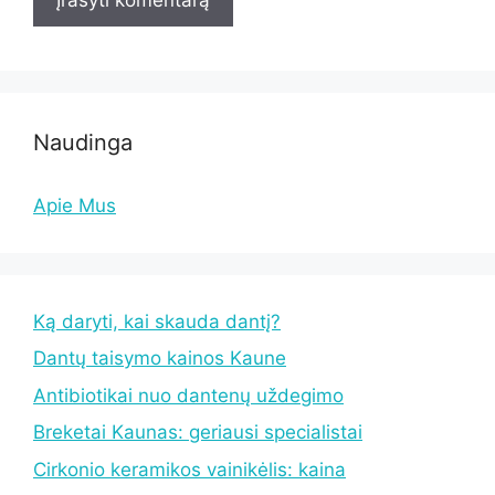
Naudinga
Apie Mus
Ką daryti, kai skauda dantį?
Dantų taisymo kainos Kaune
Antibiotikai nuo dantenų uždegimo
Breketai Kaunas: geriausi specialistai
Cirkonio keramikos vainikėlis: kaina