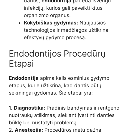
dantis,
endodontija
padeda išvengti
infekcijų, kurios gali paveikti kitus
organizmo organus.
Kokybiškas gydymas:
Naujausios
technologijos ir medžiagos užtikrina
efektyvų gydymo procesą.
Endodontijos Procedūrų
Etapai
Endodontija
apima kelis esminius gydymo
etapus, kurie užtikrina, kad dantis būtų
sėkmingai gydomas. Šie etapai yra:
1.
Diagnostika:
Pradinis bandymas ir rentgeno
nuotraukų atlikimas, siekiant įvertinti danties
būklę bei nustatyti problemą.
2.
Anestezija:
Procedūros metu dažnai