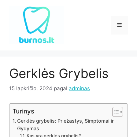
Pereiti
prie
turinio
Meniu
Gerklės Grybelis
15 lapkričio, 2024
pagal
adminas
Turinys
Gerklės grybelis: Priežastys, Simptomai ir
Gydymas
Kas yra gerklės grybelis?