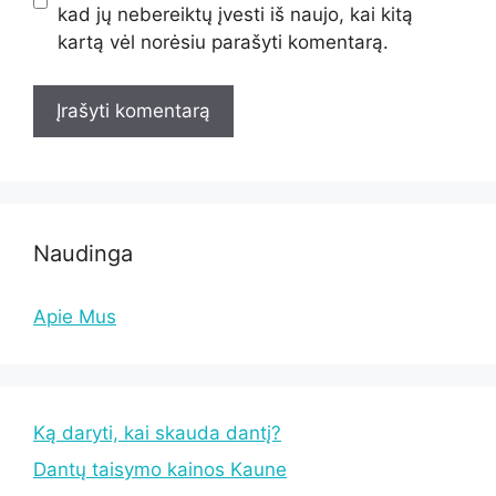
kad jų nebereiktų įvesti iš naujo, kai kitą
kartą vėl norėsiu parašyti komentarą.
Naudinga
Apie Mus
Ką daryti, kai skauda dantį?
Dantų taisymo kainos Kaune