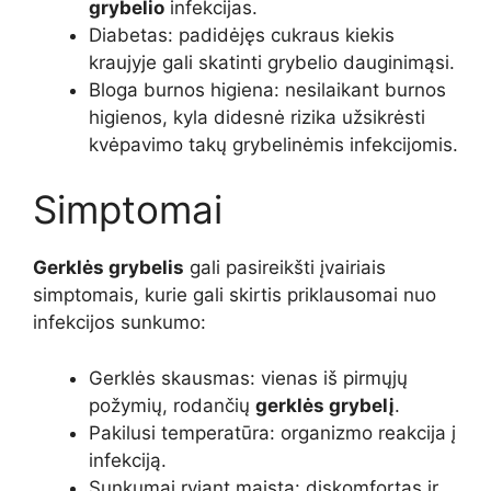
grybelio
infekcijas.
Diabetas: padidėjęs cukraus kiekis
kraujyje gali skatinti grybelio dauginimąsi.
Bloga burnos higiena: nesilaikant burnos
higienos, kyla didesnė rizika užsikrėsti
kvėpavimo takų grybelinėmis infekcijomis.
Simptomai
Gerklės grybelis
gali pasireikšti įvairiais
simptomais, kurie gali skirtis priklausomai nuo
infekcijos sunkumo:
Gerklės skausmas: vienas iš pirmųjų
požymių, rodančių
gerklės grybelį
.
Pakilusi temperatūra: organizmo reakcija į
infekciją.
Sunkumai ryjant maistą: diskomfortas ir