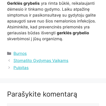
Gerklės grybelis
yra rimta būklė, reikalaujanti
dėmesio ir tinkamo gydymo. Laiku atpažinę
simptomus ir pasikonsultavę su gydytoju galite
apsaugoti save nuo šios nemalonios infekcijos.
Atsiminkite, kad prevencinės priemonės yra
geriausias būdas išvengti
gerklės grybelio
skverbimosi į jūsų organizmą.
Kategorijos
Burnos
Stomatito Gydymas Vaikams
Pulpitas
Parašykite komentarą