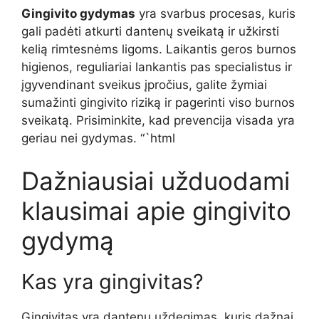
Gingivito gydymas
yra svarbus procesas, kuris
gali padėti atkurti dantenų sveikatą ir užkirsti
kelią rimtesnėms ligoms. Laikantis geros burnos
higienos, reguliariai lankantis pas specialistus ir
įgyvendinant sveikus įpročius, galite žymiai
sumažinti gingivito riziką ir pagerinti viso burnos
sveikatą. Prisiminkite, kad prevencija visada yra
geriau nei gydymas. “`html
Dažniausiai užduodami
klausimai apie gingivito
gydymą
Kas yra gingivitas?
Gingivitas yra dantenų uždegimas, kuris dažnai