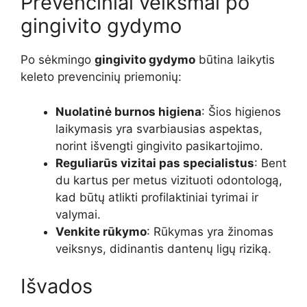
Prevenciniai veiksmai po
gingivito gydymo
Po sėkmingo
gingivito gydymo
būtina laikytis
keleto prevencinių priemonių:
Nuolatinė burnos higiena
: Šios higienos
laikymasis yra svarbiausias aspektas,
norint išvengti gingivito pasikartojimo.
Reguliarūs vizitai pas specialistus
: Bent
du kartus per metus vizituoti odontologą,
kad būtų atlikti profilaktiniai tyrimai ir
valymai.
Venkite rūkymo
: Rūkymas yra žinomas
veiksnys, didinantis dantenų ligų riziką.
Išvados