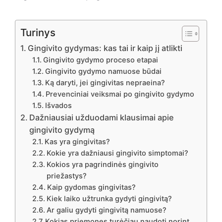
Turinys
Gingivito gydymas: kas tai ir kaip jį atlikti
Gingivito gydymo proceso etapai
Gingivito gydymo namuose būdai
Ką daryti, jei gingivitas nepraeina?
Prevenciniai veiksmai po gingivito gydymo
Išvados
Dažniausiai užduodami klausimai apie
gingivito gydymą
Kas yra gingivitas?
Kokie yra dažniausi gingivito simptomai?
Kokios yra pagrindinės gingivito
priežastys?
Kaip gydomas gingivitas?
Kiek laiko užtrunka gydyti gingivitą?
Ar galiu gydyti gingivitą namuose?
Kokias priemones turėčiau naudoti norint