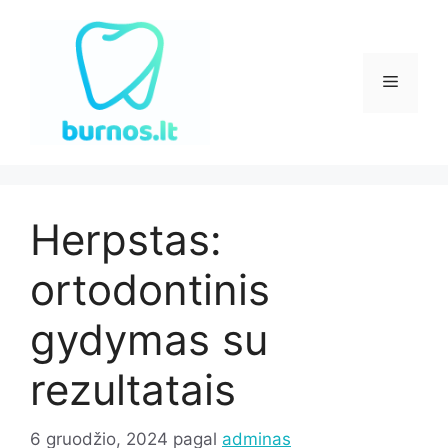
Pereiti
prie
turinio
Meniu
Herpstas:
ortodontinis
gydymas su
rezultatais
6 gruodžio, 2024
pagal
adminas