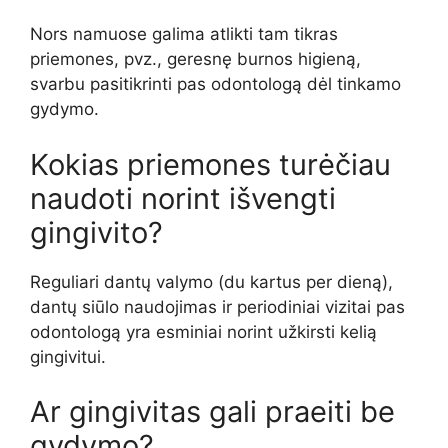
Nors namuose galima atlikti tam tikras
priemones, pvz., geresnę burnos higieną,
svarbu pasitikrinti pas odontologą dėl tinkamo
gydymo.
Kokias priemones turėčiau
naudoti norint išvengti
gingivito?
Reguliari dantų valymo (du kartus per dieną),
dantų siūlo naudojimas ir periodiniai vizitai pas
odontologą yra esminiai norint užkirsti kelią
gingivitui.
Ar gingivitas gali praeiti be
gydymo?