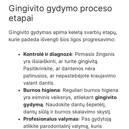
Gingivito gydymo proceso
etapai
Gingivito gydymas apima keletą svarbių etapų,
kurie padeda išvengti šios ligos progresavimo:
Kontrolė ir diagnozė
: Pirmasis žingsnis
yra išsiaiškinti, ar turite gingivitą.
Pasitikrinkite, ar dantenos nėra
patinusios, ar nepastebėjote kraujavimo
valant dantis.
Burnos higiena
: Reguliari burnos higiena
yra esminis veiksnys, atliekant
gingivito
gydymą
. Naudokite dantų šepetėlį,
dantų siūlą ir burnos skalavimo skystį.
Profesionalus valymas
: Pas gydytoją
atlikite parodontalinį valymą, kuris