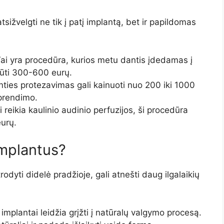
sižvelgti ne tik į patį implantą, bet ir papildomas
ai yra procedūra, kurios metu dantis įdedamas į
 būti 300-600 eurų.
ties protezavimas gali kainuoti nuo 200 iki 1000
sprendimo.
 reikia kaulinio audinio perfuzijos, ši procedūra
urų.
implantus?
trodyti didelė pradžioje, gali atnešti daug ilgalaikių
implantai leidžia grįžti į natūralų valgymo procesą.