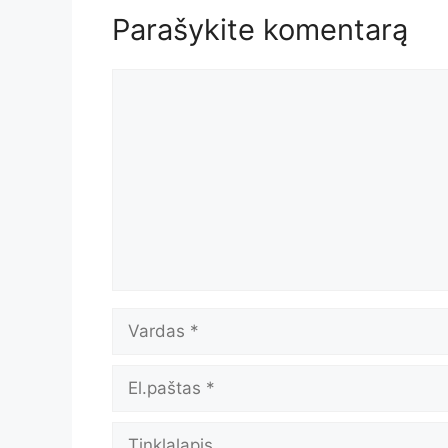
Parašykite komentarą
Komentaras
Vardas
El.paštas
Tinklalapis