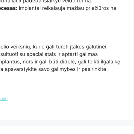
ūraliai ir padeda išlaikyti veido formą.
ocesas:
Implantai reikalauja mažiau priežiūros nei
o veiksnių, kurie gali turėti įtakos galutinei
ltuoti su specialistais ir aptarti galimas
lantus, nors ir gali būti didelė, gali teikti ilgalaikę
a apsvarstykite savo galimybes ir pasirinkite
.
nkti