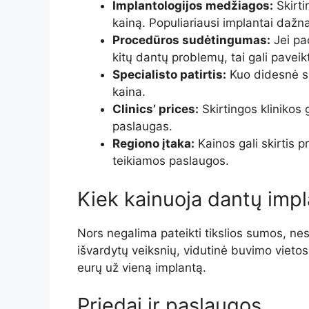
Implantologijos medžiagos:
Skirti
kainą. Populiariausi implantai dažna
Procedūros sudėtingumas:
Jei pac
kitų dantų problemų, tai gali paveik
Specialisto patirtis:
Kuo didesnė spe
kaina.
Clinics’ prices:
Skirtingos klinikos g
paslaugas.
Regiono įtaka:
Kainos gali skirtis p
teikiamos paslaugos.
Kiek kainuoja dantų impl
Nors negalima pateikti tikslios sumos, ne
išvardytų veiksnių, vidutinė buvimo vietos
eurų už vieną implantą.
Priedai ir paslaugos