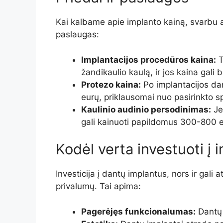
Kai kalbame apie implanto kainą, svarbu at
paslaugas:
Implantacijos procedūros kaina:
T
žandikaulio kaulą, ir jos kaina gali
Protezo kaina:
Po implantacijos dan
eurų, priklausomai nuo pasirinkto 
Kaulinio audinio persodinimas:
Jei
gali kainuoti papildomus 300-800 e
Kodėl verta investuoti į 
Investicija į dantų implantus, nors ir gali a
privalumų. Tai apima:
Pagerėjęs funkcionalumas:
Dantų 