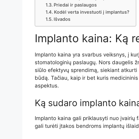
Priedai ir paslaugos
Kodėl verta investuoti į implantus?
Išvados
Implanto kaina: Ką re
Implanto kaina yra svarbus veiksnys, į kurį
stomatologinių paslaugų. Nors daugelis ž
siūlo efektyvų sprendimą, siekiant atkurti
būdą. Tačiau, kaip ir bet kuris medicinini
aspektus.
Ką sudaro implanto kain
Implanto kaina gali priklausyti nuo įvairių 
gali turėti įtakos bendroms implantų išlai