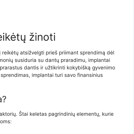
ikėtų žinoti
 reikėtų atsižvelgti prieš priimant sprendimą dėl
monių susiduria su dantų praradimu, implantai
 prarastus dantis ir užtikrinti kokybišką gyvenimo
s sprendimas, implantai turi savo finansinius
a?
faktorių. Štai keletas pagrindinių elementų, kurie
doms: