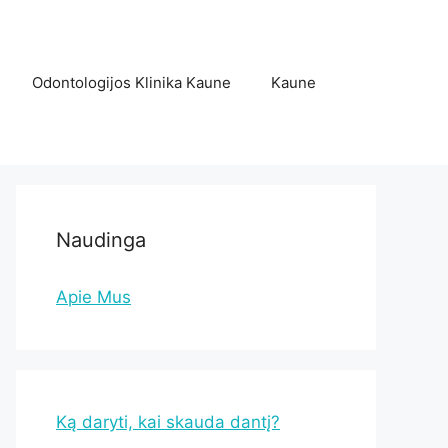
Odontologijos Klinika Kaune
Kaune
Naudinga
Apie Mus
Ką daryti, kai skauda dantį?