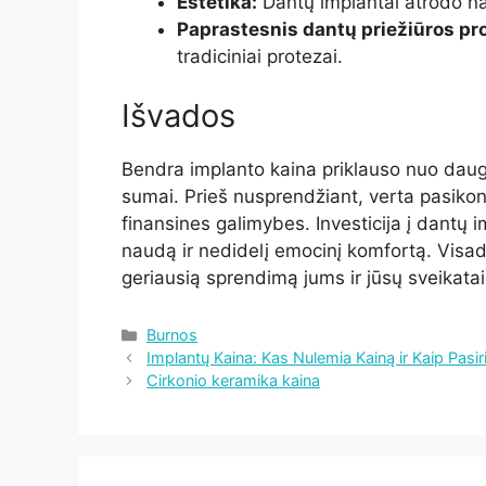
Estetika:
Dantų implantai atrodo nat
Paprastesnis dantų priežiūros pr
tradiciniai protezai.
Išvados
Bendra implanto kaina priklauso nuo daugeli
sumai. Prieš nusprendžiant, verta pasikonsu
finansines galimybes. Investicija į dantų imp
naudą ir nedidelį emocinį komfortą. Visad
geriausią sprendimą jums ir jūsų sveikatai
Kategorijos
Burnos
Implantų Kaina: Kas Nulemia Kainą ir Kaip Pasiri
Cirkonio keramika kaina