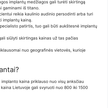
ngos implantų medžiagos gali turėti skirtingą
i gaminami iš titano.
ientui reikia kaulinio audinio persodinti arba turi
ti implantų kainą.
cialisto patirtis, tuo gali būti aukštesnė implantų
ali siūlyti skirtingas kainas už tas pačias
riklausomai nuo geografinės vietovės, kurioje
antai?
s implanto kaina priklauso nuo visų anksčiau
 kaina Lietuvoje gali svyruoti nuo 800 iki 1500