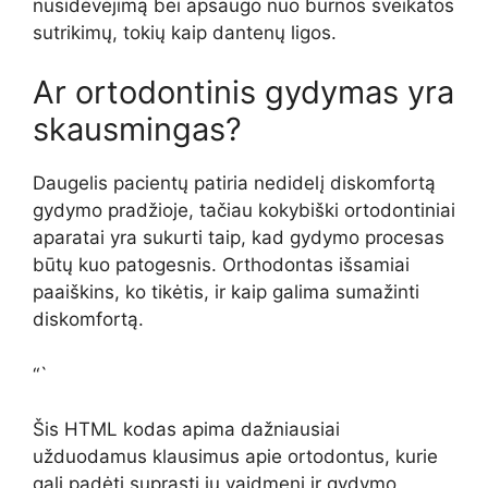
nusidėvėjimą bei apsaugo nuo burnos sveikatos
sutrikimų, tokių kaip dantenų ligos.
Ar ortodontinis gydymas yra
skausmingas?
Daugelis pacientų patiria nedidelį diskomfortą
gydymo pradžioje, tačiau kokybiški ortodontiniai
aparatai yra sukurti taip, kad gydymo procesas
būtų kuo patogesnis. Orthodontas išsamiai
paaiškins, ko tikėtis, ir kaip galima sumažinti
diskomfortą.
“`
Šis HTML kodas apima dažniausiai
užduodamus klausimus apie ortodontus, kurie
gali padėti suprasti jų vaidmenį ir gydymo