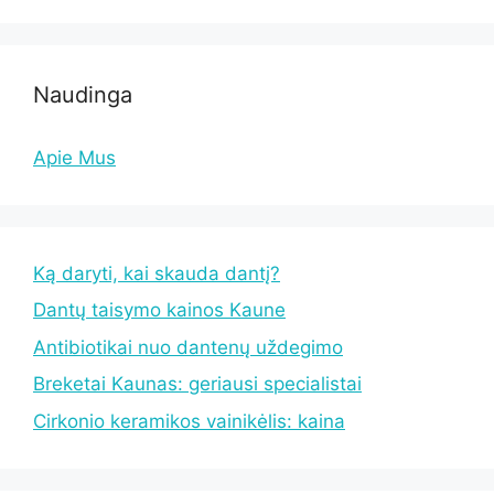
Naudinga
Apie Mus
Ką daryti, kai skauda dantį?
Dantų taisymo kainos Kaune
Antibiotikai nuo dantenų uždegimo
Breketai Kaunas: geriausi specialistai
Cirkonio keramikos vainikėlis: kaina