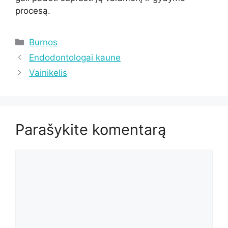
procesą.
Kategorijos
Burnos
Endodontologai kaune
Vainikelis
Parašykite komentarą
Komentaras