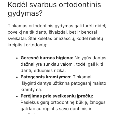
Kodėl svarbus ortodontinis
gydymas?
Tinkamas ortodontinis gydymas gali turėti didelį
poveikį ne tik dantų išvaizdai, bet ir bendrai
sveikatai. Štai keletas priežasčių, kodėl reikėtų
kreiptis į ortodontą:
Geresnė burnos higiena:
Nelygūs dantys
dažnai yra sunkiau valomi, todėl gali kilti
dantų ėduonies rizika.
Patogesnis kramtymas:
Tinkamai
išlyginti dantys užtikrina patogesnį maisto
kramtymą.
Perėjimas prie sveikesnių įpročių:
Pasiekus gerą ortodontinę būklę, žmogus
gali labiau rūpintis savo dantimis ir