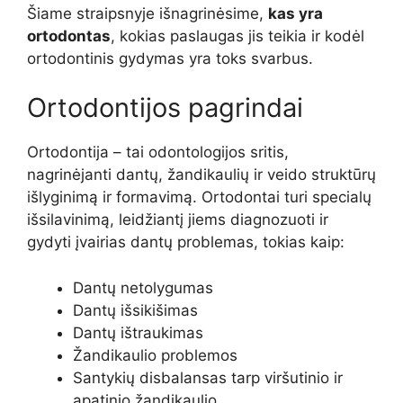
Šiame straipsnyje išnagrinėsime,
kas yra
ortodontas
, kokias paslaugas jis teikia ir kodėl
ortodontinis gydymas yra toks svarbus.
Ortodontijos pagrindai
Ortodontija – tai odontologijos sritis,
nagrinėjanti dantų, žandikaulių ir veido struktūrų
išlyginimą ir formavimą. Ortodontai turi specialų
išsilavinimą, leidžiantį jiems diagnozuoti ir
gydyti įvairias dantų problemas, tokias kaip:
Dantų netolygumas
Dantų išsikišimas
Dantų ištraukimas
Žandikaulio problemos
Santykių disbalansas tarp viršutinio ir
apatinio žandikaulio