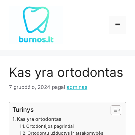
Pereiti
prie
turinio
Meniu
Kas yra ortodontas
7 gruodžio, 2024
pagal
adminas
Turinys
Kas yra ortodontas
Ortodontijos pagrindai
Ortodontų užduotys ir atsakomybės