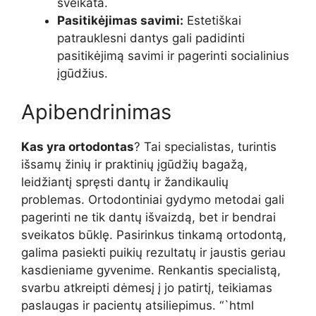
sveikata.
Pasitikėjimas savimi:
Estetiškai
patrauklesni dantys gali padidinti
pasitikėjimą savimi ir pagerinti socialinius
įgūdžius.
Apibendrinimas
Kas yra ortodontas
? Tai specialistas, turintis
išsamų žinių ir praktinių įgūdžių bagažą,
leidžiantį spręsti dantų ir žandikaulių
problemas. Ortodontiniai gydymo metodai gali
pagerinti ne tik dantų išvaizdą, bet ir bendrai
sveikatos būklę. Pasirinkus tinkamą ortodontą,
galima pasiekti puikių rezultatų ir jaustis geriau
kasdieniame gyvenime. Renkantis specialistą,
svarbu atkreipti dėmesį į jo patirtį, teikiamas
paslaugas ir pacientų atsiliepimus. “`html