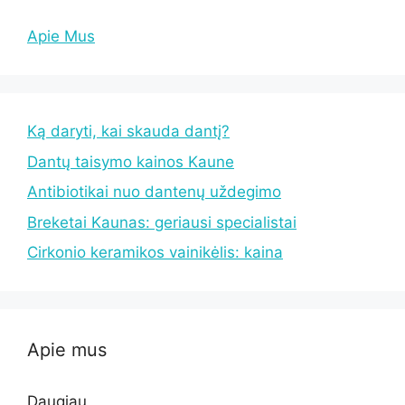
Apie Mus
Ką daryti, kai skauda dantį?
Dantų taisymo kainos Kaune
Antibiotikai nuo dantenų uždegimo
Breketai Kaunas: geriausi specialistai
Cirkonio keramikos vainikėlis: kaina
Apie mus
Daugiau