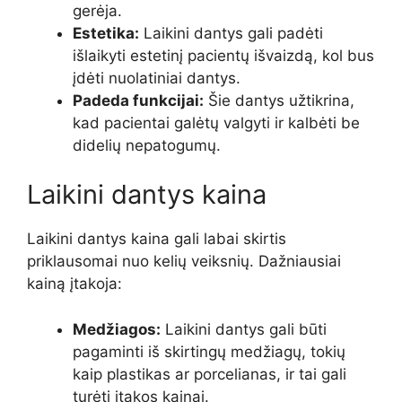
gerėja.
Estetika:
Laikini dantys gali padėti
išlaikyti estetinį pacientų išvaizdą, kol bus
įdėti nuolatiniai dantys.
Padeda funkcijai:
Šie dantys užtikrina,
kad pacientai galėtų valgyti ir kalbėti be
didelių nepatogumų.
Laikini dantys kaina
Laikini dantys kaina gali labai skirtis
priklausomai nuo kelių veiksnių. Dažniausiai
kainą įtakoja:
Medžiagos:
Laikini dantys gali būti
pagaminti iš skirtingų medžiagų, tokių
kaip plastikas ar porcelianas, ir tai gali
turėti įtakos kainai.