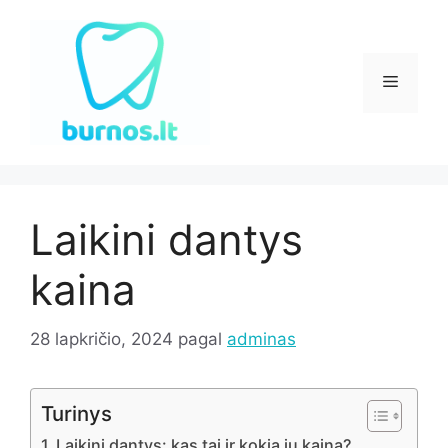
Pereiti
prie
turinio
Meniu
Laikini dantys
kaina
28 lapkričio, 2024
pagal
adminas
Turinys
Laikini dantys: kas tai ir kokia jų kaina?