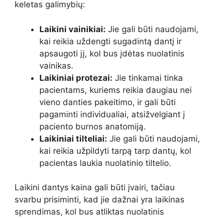
keletas galimybių:
Laikini vainikiai:
Jie gali būti naudojami,
kai reikia uždengti sugadintą dantį ir
apsaugoti jį, kol bus įdėtas nuolatinis
vainikas.
Laikiniai protezai:
Jie tinkamai tinka
pacientams, kuriems reikia daugiau nei
vieno danties pakeitimo, ir gali būti
pagaminti individualiai, atsižvelgiant į
paciento burnos anatomiją.
Laikiniai tilteliai:
Jie gali būti naudojami,
kai reikia užpildyti tarpą tarp dantų, kol
pacientas laukia nuolatinio tiltelio.
Laikini dantys kaina gali būti įvairi, tačiau
svarbu prisiminti, kad jie dažnai yra laikinas
sprendimas, kol bus atliktas nuolatinis