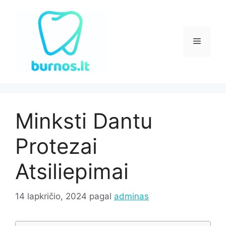
Pereiti
prie
turinio
Meniu
Minksti Dantu
Protezai
Atsiliepimai
14 lapkričio, 2024
pagal
adminas