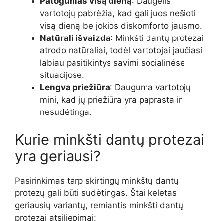
Patogumas visą dieną
: Daugelis
vartotojų pabrėžia, kad gali juos nešioti
visą dieną be jokios diskomforto jausmo.
Natūrali išvaizda
: Minkšti dantų protezai
atrodo natūraliai, todėl vartotojai jaučiasi
labiau pasitikintys savimi socialinėse
situacijose.
Lengva priežiūra
: Dauguma vartotojų
mini, kad jų priežiūra yra paprasta ir
nesudėtinga.
Kurie minkšti dantų protezai
yra geriausi?
Pasirinkimas tarp skirtingų minkštų dantų
protezų gali būti sudėtingas. Štai keletas
geriausių variantų, remiantis minkšti dantų
protezai atsiliepimai: