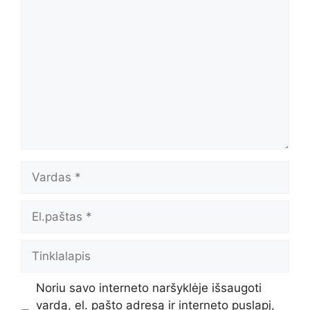
Komentaras
Vardas
El.paštas
Tinklalapis
Noriu savo interneto naršyklėje išsaugoti
vardą, el. pašto adresą ir interneto puslapį,