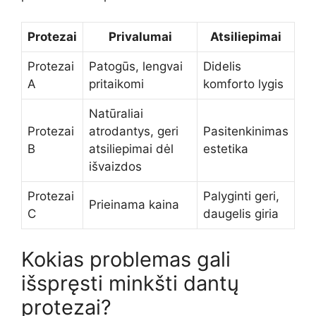
Protezai
Privalumai
Atsiliepimai
Protezai
Patogūs, lengvai
Didelis
A
pritaikomi
komforto lygis
Natūraliai
Protezai
atrodantys, geri
Pasitenkinimas
B
atsiliepimai dėl
estetika
išvaizdos
Protezai
Palyginti geri,
Prieinama kaina
C
daugelis giria
Kokias problemas gali
išspręsti minkšti dantų
protezai?