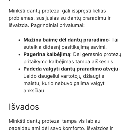
Minkšti dantų protezai gali išspręsti kelias
problemas, susijusias su dantų praradimu ir
išvaizda. Pagrindiniai privalumai:
Mažina baimę dėl dantų praradimo
: Tai
suteikia didesnį pasitikėjimą savimi.
Pagerina kalbėjimą
: Dėl geresnio protezų
pritaikymo kalbėjimas tampa aiškesnis.
Padeda valgyti dantų praradimo atveju
:
Leido daugeliui vartotojų džiaugtis
maistu, kurio nebuvo galima valgyti
anksčiau.
Išvados
Minkšti dantų protezai tampa vis labiau
pageidaujami dėl savo komforto, išvaizdos ir