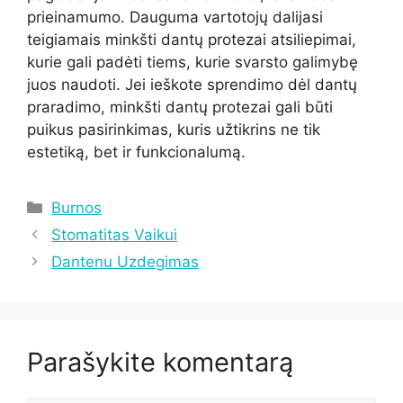
prieinamumo. Dauguma vartotojų dalijasi
teigiamais minkšti dantų protezai atsiliepimai,
kurie gali padėti tiems, kurie svarsto galimybę
juos naudoti. Jei ieškote sprendimo dėl dantų
praradimo, minkšti dantų protezai gali būti
puikus pasirinkimas, kuris užtikrins ne tik
estetiką, bet ir funkcionalumą.
Kategorijos
Burnos
Stomatitas Vaikui
Dantenu Uzdegimas
Parašykite komentarą