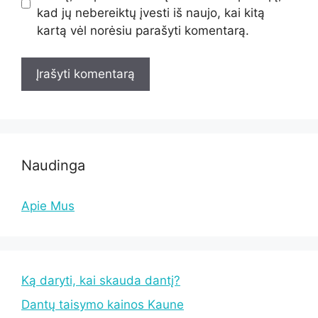
kad jų nebereiktų įvesti iš naujo, kai kitą
kartą vėl norėsiu parašyti komentarą.
Naudinga
Apie Mus
Ką daryti, kai skauda dantį?
Dantų taisymo kainos Kaune