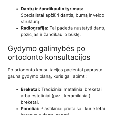
Dantų ir žandikaulio tyrimas:
Specialistai apžiūri dantis, burną ir veido
struktūrą.
Radiografija:
Tai padeda nustatyti dantų
pozicijas ir žandikaulio būklę.
Gydymo galimybės po
ortodonto konsultacijos
Po ortodonto konsultacijos pacientai paprastai
gauna gydymo planą, kuris gali apimti:
Breketai:
Tradiciniai metaliniai breketai
arba estetiniai (pvz., keramikiniai)
breketai.
Paneliai:
Plastikiniai prietaisai, kurie lėtai
koreguoja dantų padėtį.