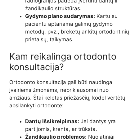
radiografijos padeda įvertinti dantų ir
žandikaulio struktūras.
Gydymo plano sudarymas:
Kartu su
pacientu aptariama galimų gydymo
metodų, pvz., breketų ar kitų ortodontinių
prietaisų, taikymas.
Kam reikalinga ortodonto
konsultacija?
Ortodonto konsultacija gali būti naudinga
įvairiems žmonėms, nepriklausomai nuo
amžiaus. Štai keletas priežasčių, kodėl vertėtų
apsilankyti ortodonte:
Dantų išsikreipimas:
Jei dantys yra
partijomis, krenta, ar trūksta.
Žandikaulio problemos:
Nuolatiniai