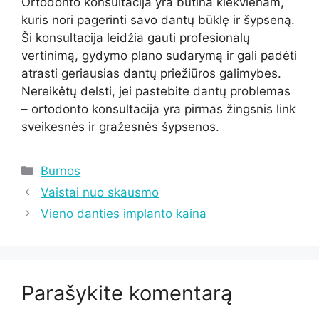
Ortodonto konsultacija yra būtina kiekvienam,
kuris nori pagerinti savo dantų būklę ir šypseną.
Ši konsultacija leidžia gauti profesionalų
vertinimą, gydymo plano sudarymą ir gali padėti
atrasti geriausias dantų priežiūros galimybes.
Nereikėtų delsti, jei pastebite dantų problemas
– ortodonto konsultacija yra pirmas žingsnis link
sveikesnės ir gražesnės šypsenos.
Kategorijos
Burnos
Vaistai nuo skausmo
Vieno danties implanto kaina
Parašykite komentarą