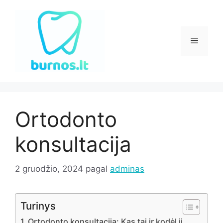
Pereiti
prie
turinio
Meniu
Ortodonto
konsultacija
2 gruodžio, 2024
pagal
adminas
Turinys
Ortodonto konsultacija: Kas tai ir kodėl ji