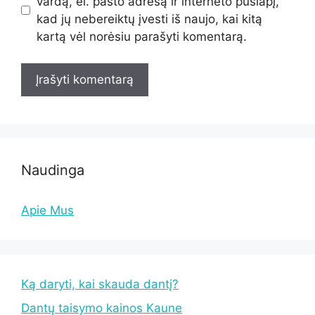
vardą, el. pašto adresą ir interneto puslapį,
kad jų nebereiktų įvesti iš naujo, kai kitą
kartą vėl norėsiu parašyti komentarą.
Naudinga
Apie Mus
Ką daryti, kai skauda dantį?
Dantų taisymo kainos Kaune