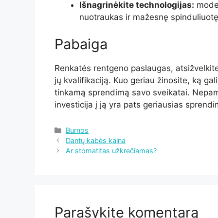
Išnagrinėkite technologijas:
modern
nuotraukas ir mažesnę spinduliuotę
Pabaiga
Renkatės rentgeno paslaugas, atsižvelkit
jų kvalifikaciją. Kuo geriau žinosite, ką ga
tinkamą sprendimą savo sveikatai. Nepami
investicija į ją yra pats geriausias sprend
Kategorijos
Burnos
Dantų kabės kaina
Ar stomatitas užkrečiamas?
Parašykite komentarą