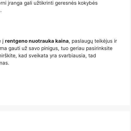
i įranga gali užtikrinti geresnės kokybės
.
e į
rentgeno nuotrauka kaina
, paslaugų teikėjus ir
lima gauti už savo pinigus, tuo geriau pasirinksite
rškite, kad sveikata yra svarbiausia, tad
imas.