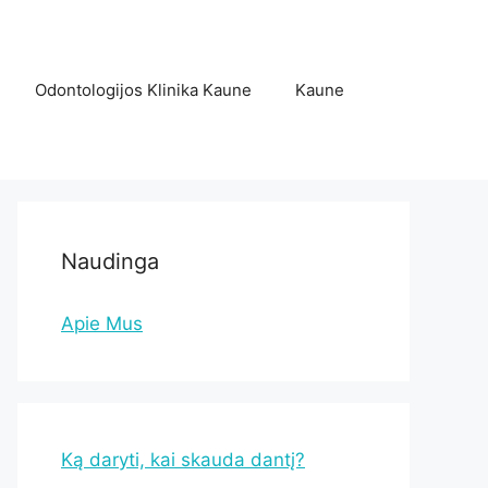
Odontologijos Klinika Kaune
Kaune
Naudinga
Apie Mus
Ką daryti, kai skauda dantį?