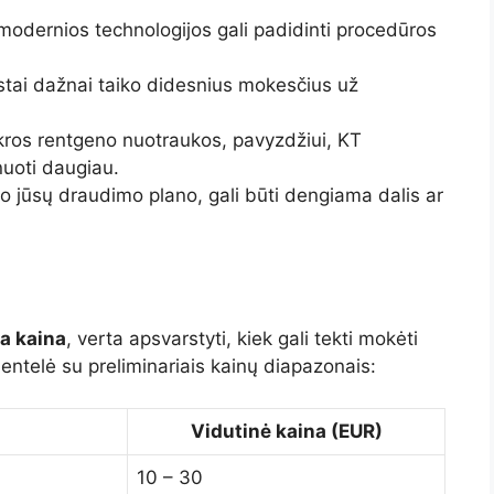
odernios technologijos gali padidinti procedūros
istai dažnai taiko didesnius mokesčius už
kros rentgeno nuotraukos, pavyzdžiui, KT
nuoti daugiau.
o jūsų draudimo plano, gali būti dengiama dalis ar
a kaina
, verta apsvarstyti, kiek gali tekti mokėti
entelė su preliminariais kainų diapazonais:
Vidutinė kaina (EUR)
10 – 30