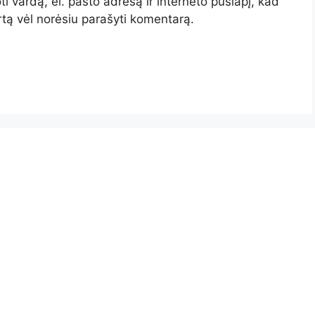
i vardą, el. pašto adresą ir interneto puslapį, kad
artą vėl norėsiu parašyti komentarą.