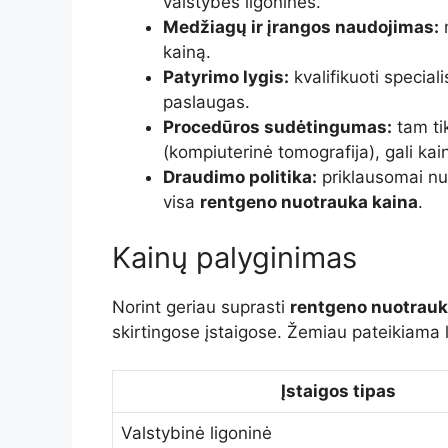
valstybės ligoninės.
Medžiagų ir įrangos naudojimas:
m
kainą.
Patyrimo lygis:
kvalifikuoti special
paslaugas.
Procedūros sudėtingumas:
tam ti
(kompiuterinė tomografija), gali kai
Draudimo politika:
priklausomai nu
visa
rentgeno nuotrauka kaina
.
Kainų palyginimas
Norint geriau suprasti
rentgeno nuotrauk
skirtingose įstaigose. Žemiau pateikiama l
Įstaigos tipas
Valstybinė ligoninė