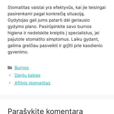
Stomatitas vaistai yra efektyvūs, kai jie teisingai
pasirenkami pagal konkrečią situaciją.
Gydytojas gali jums patarti dėl geriausio
gydymo plano. Pasirūpinkite savo burnos
higiena ir nedelskite kreiptis į specialistus, jei
pajutote stomatito simptomus. Laiku gydant,
galima greičiau pasveikti ir grįžti prie kasdienio
gyvenimo.
Kategorijos
Burnos
Dantu kabes
Aftinis stomatitas
Parašykite komentarą