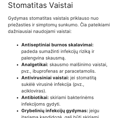
Stomatitas Vaistai
Gydymas stomatitas vaistais priklauso nuo
priežasties ir simptomų sunkumo. Čia pateikiami
dažniausiai naudojami vaistai:
Antiseptiniai burnos skalavimai:
padeda sumažinti infekcijų riziką ir
palengvina skausmą.
Analgetikai:
skausmo malšinimo vaistai,
pvz., ibuprofenas ar paracetamolis.
Antivirusiniai vaistai:
jei stomatitą
sukėlė virusinė infekcija (pvz.,
acikloviras).
Antibiotikai:
skiriami bakterinėms
infekcijoms gydyti.
Grybelinių infekcijų gydymas:
jeigu
įtariama kandidozė, gali būti skiriami