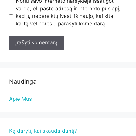
Noriu savo interneto naršyklėje išsaugoti
vardą, el. pašto adresą ir interneto puslapį,
kad jų nebereiktų įvesti iš naujo, kai kitą
kartą vėl norėsiu parašyti komentarą.
Naudinga
Apie Mus
Ką daryti, kai skauda dantį?