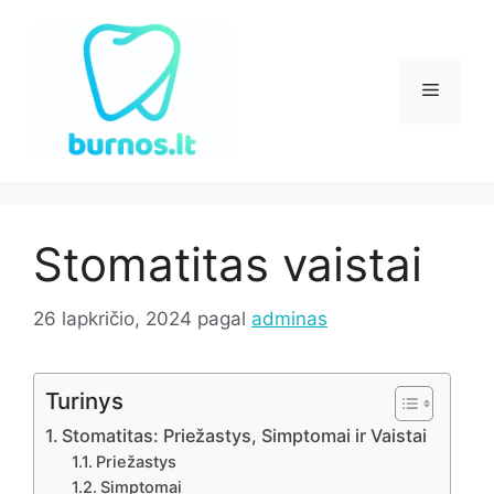
Pereiti
prie
turinio
Meniu
Stomatitas vaistai
26 lapkričio, 2024
pagal
adminas
Turinys
Stomatitas: Priežastys, Simptomai ir Vaistai
Priežastys
Simptomai