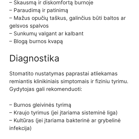
– Skausmą ir diskomfortą burnoje
– Paraudimą ir patinimą
– Mažus opučių taškus, galinčius būti baltos ar
gelsvos spalvos
– Sunkumų valgant ar kalbant
– Blogą burnos kvapą
Diagnostika
Stomatito nustatymas paprastai atliekamas
remiantis klinikiniais simptomais ir fiziniu tyrimu.
Gydytojas gali rekomenduoti:
– Burnos gleivinės tyrimą
– Kraujo tyrimus (jei įtariama sisteminė liga)
– Kultūras (jei įtariama bakterinė ar grybelinė
infekcija)