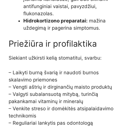
antifunginiai vaistai, pavyzdžiui,
flukonazolas.
Hidrokortizono preparatai:
mažina
uždegimą ir pagerina simptomus.
Priežiūra ir profilaktika
Siekiant užkirsti kelią stomatitui, svarbu:
– Laikyti burną švarią ir naudoti burnos
skalavimo priemones
– Vengti aštrių ir dirginančių maisto produktų
– Valgyti subalansuotą mitybą, turinčią
pakankamai vitaminų ir mineralų
– Venkite streso ir domėkitės atsipalaidavimo
technikomis
– Reguliariai lankytis pas odontologą