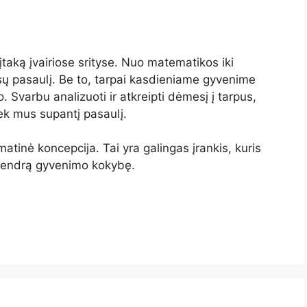
 įtaką įvairiose srityse. Nuo matematikos iki
sų pasaulį. Be to, tarpai kasdieniame gyvenime
 Svarbu analizuoti ir atkreipti dėmesį į tarpus,
iek mus supantį pasaulį.
matinė koncepcija. Tai yra galingas įrankis, kuris
 bendrą gyvenimo kokybę.