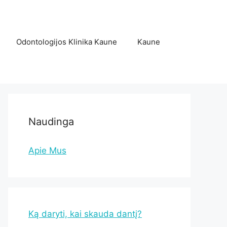
Odontologijos Klinika Kaune
Kaune
Naudinga
Apie Mus
Ką daryti, kai skauda dantį?