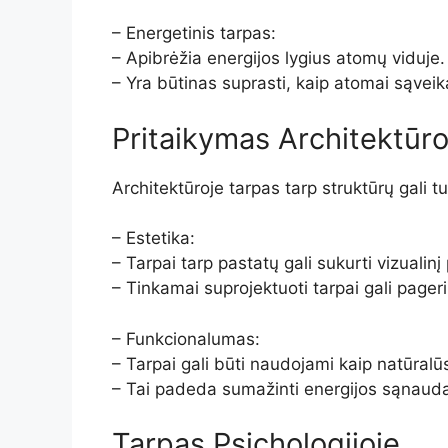
– Energetinis tarpas:
– Apibrėžia energijos lygius atomų viduje.
– Yra būtinas suprasti, kaip atomai sąveik
Pritaikymas Architektūro
Architektūroje tarpas tarp struktūrų gali t
– Estetika:
– Tarpai tarp pastatų gali sukurti vizualin
– Tinkamai suprojektuoti tarpai gali pager
– Funkcionalumas:
– Tarpai gali būti naudojami kaip natūralūs
– Tai padeda sumažinti energijos sąnaudas
Tarpas Psichologijoje