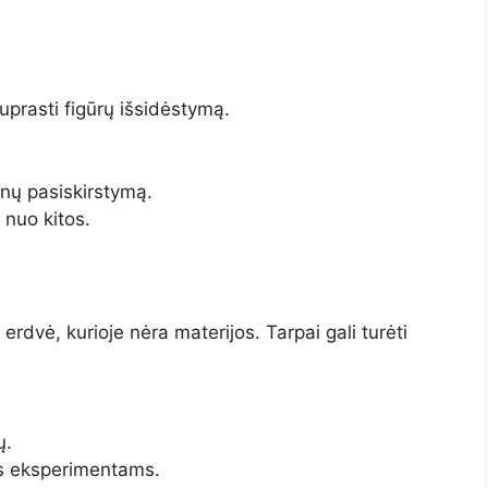
prasti figūrų išsidėstymą.
nų pasiskirstymą.
 nuo kitos.
erdvė, kurioje nėra materijos. Tarpai gali turėti
ų.
s eksperimentams.