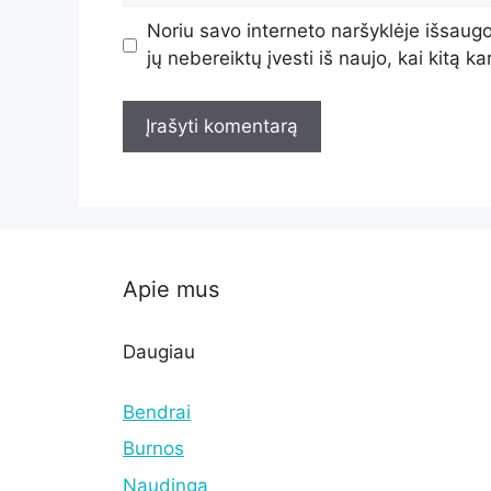
Noriu savo interneto naršyklėje išsaugot
jų nebereiktų įvesti iš naujo, kai kitą k
Apie mus
Daugiau
Bendrai
Burnos
Naudinga