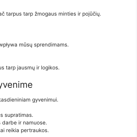
pač tarpus tarp žmogaus minties ir pojūčių.
ys wpływa mūsų sprendimams.
us tarp jausmų ir logikos.
Gyvenime
ų kasdieniniam gyvenimui.
os supratimas.
as darbe ir namuose.
ai reikia pertraukos.