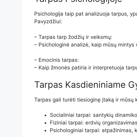
Psichologija taip pat analizuoja tarpus, y
Pavyzdžiui:
– Tarpas tarp žodžių ir veiksmų:
– Psichologinė analizė, kaip mūsų mint
– Emocinis tarpas:
– Kaip žmonės patiria ir interpretuoja tarp
Tarpas Kasdieniniame 
Tarpas gali turėti tiesioginę įtaką ir mūs
Socialiniai tarpai: santykių dinamik
Fiziniai tarpai: erdvių organizavim
Psichologiniai tarpai: atpažinimas, k