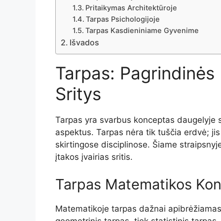
Pritaikymas Architektūroje
Tarpas Psichologijoje
Tarpas Kasdieniniame Gyvenime
Išvados
Tarpas: Pagrindinės
Sritys
Tarpas yra svarbus konceptas daugelyje sri
aspektus. Tarpas nėra tik tuščia erdvė; jis 
skirtingose disciplinose. Šiame straipsnyje 
įtakos įvairias sritis.
Tarpas Matematikos Kon
Matematikoje tarpas dažnai apibrėžiamas ka
geometrinis tarpas, tiek statistinis tarpas.