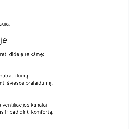
auja.
je
urėti didelę reikšmę:
į patrauklumą.
inti šviesos pralaidumą.
 ventiliacijos kanalai.
 ir padidinti komfortą.