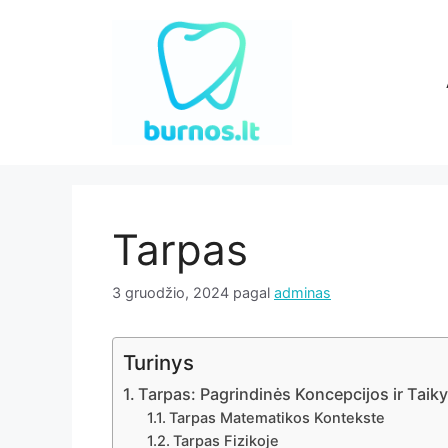
Pereiti
prie
turinio
Tarpas
3 gruodžio, 2024
pagal
adminas
Turinys
Tarpas: Pagrindinės Koncepcijos ir Taik
Tarpas Matematikos Kontekste
Tarpas Fizikoje