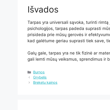
Išvados
Tarpas yra universali sąvoka, turinti rimtą
psichologijos, tarpas padeda suprasti mū
prisideda prie mūsų gerovės ir efektyvumo.
kad galėtume geriau suprasti tiek save, t
Galų gale, tarpas yra ne tik fizinė ar mate
gali lemti mūsų veiksmus, sprendimus ir
Kategorijos
Burnos
Grybelis
Breketų kainos