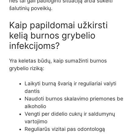
nes tai gali pabloginti situaciją arba sukelti
šalutinių poveikių.
Kaip papildomai užkirsti
kelią burnos grybelio
infekcijoms?
Yra keletas būdų, kaip sumažinti burnos
grybelio riziką:
Laikyti burną švarią ir reguliariai valyti
dantis
Naudoti burnos skalavimo priemones be
alkoholio
Vengti per didelio cukrų ir saldumynų
vartojimo
Reguliarūs vizitai pas odontologą