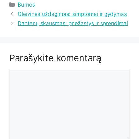
Kategorijos
Burnos
Gleivinės uždegimas: simptomai ir gydymas
Dantenų skausmas: priežastys ir sprendimai
Parašykite komentarą
Komentaras