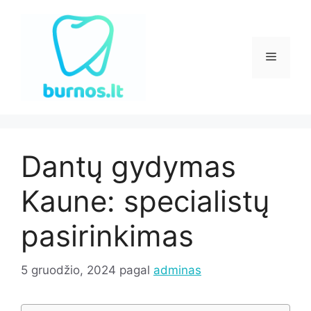
Pereiti
prie
turinio
Meniu
Dantų gydymas
Kaune: specialistų
pasirinkimas
5 gruodžio, 2024
pagal
adminas