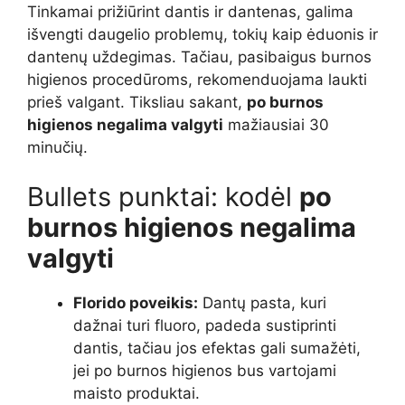
Tinkamai prižiūrint dantis ir dantenas, galima
išvengti daugelio problemų, tokių kaip ėduonis ir
dantenų uždegimas. Tačiau, pasibaigus burnos
higienos procedūroms, rekomenduojama laukti
prieš valgant. Tiksliau sakant,
po burnos
higienos negalima valgyti
mažiausiai 30
minučių.
Bullets punktai: kodėl
po
burnos higienos negalima
valgyti
Florido poveikis:
Dantų pasta, kuri
dažnai turi fluoro, padeda sustiprinti
dantis, tačiau jos efektas gali sumažėti,
jei po burnos higienos bus vartojami
maisto produktai.