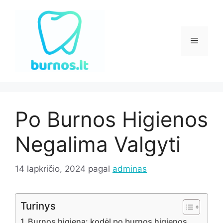
Pereiti
prie
turinio
Meniu
Po Burnos Higienos
Negalima Valgyti
14 lapkričio, 2024
pagal
adminas
Turinys
Burnos higiena: kodėl po burnos higienos