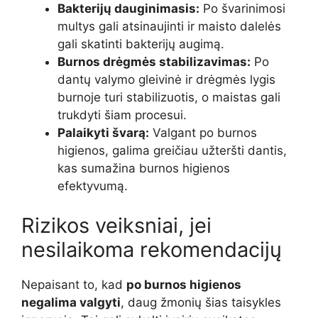
Bakterijų dauginimasis:
Po švarinimosi
multys gali atsinaujinti ir maisto dalelės
gali skatinti bakterijų augimą.
Burnos drėgmės stabilizavimas:
Po
dantų valymo gleivinė ir drėgmės lygis
burnoje turi stabilizuotis, o maistas gali
trukdyti šiam procesui.
Palaikyti švarą:
Valgant po burnos
higienos, galima greičiau užteršti dantis,
kas sumažina burnos higienos
efektyvumą.
Rizikos veiksniai, jei
nesilaikoma rekomendacijų
Nepaisant to, kad
po burnos higienos
negalima valgyti
, daug žmonių šias taisykles