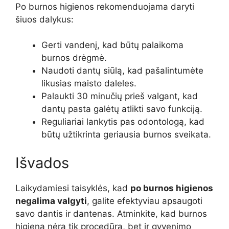
Po burnos higienos rekomenduojama daryti
šiuos dalykus:
Gerti vandenį, kad būtų palaikoma
burnos drėgmė.
Naudoti dantų siūlą, kad pašalintumėte
likusias maisto daleles.
Palaukti 30 minučių prieš valgant, kad
dantų pasta galėtų atlikti savo funkciją.
Reguliariai lankytis pas odontologą, kad
būtų užtikrinta geriausia burnos sveikata.
Išvados
Laikydamiesi taisyklės, kad
po burnos higienos
negalima valgyti
, galite efektyviau apsaugoti
savo dantis ir dantenas. Atminkite, kad burnos
higiena nėra tik procedūra, bet ir gyvenimo