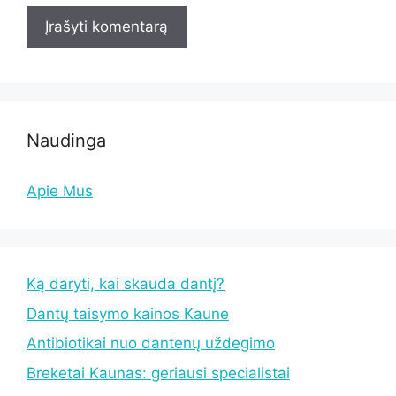
Naudinga
Apie Mus
Ką daryti, kai skauda dantį?
Dantų taisymo kainos Kaune
Antibiotikai nuo dantenų uždegimo
Breketai Kaunas: geriausi specialistai