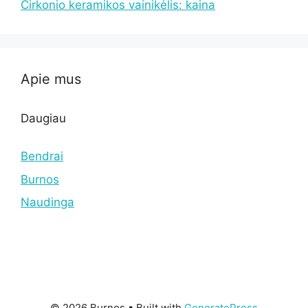
Cirkonio keramikos vainikėlis: kaina
Apie mus
Daugiau
Bendrai
Burnos
Naudinga
© 2026 Burnos
• Built with
GeneratePress