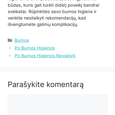
būdas, kuris gali turėti didelį poveikį bendrai
sveikatai. Rūpinkitės savo burnos higiena ir
venkite nesilaikyti rekomendacijų, kad
išvengtumėte galimų komplikacijų.
Kategorijos
Burnos
Po Burnos Higienos
Po Burnos Higienos Nevalgyti
Parašykite komentarą
Komentaras