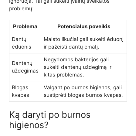
ignoruoja. Tai gali sukelti įvairių sveikatos
problemų:
Problema
Potencialus poveikis
Dantų
Maisto likučiai gali sukelti ėduonį
ėduonis
ir pažeisti dantų emalį.
Negydomos bakterijos gali
Dantenų
sukelti dantenų uždegimą ir
uždegimas
kitas problemas.
Blogas
Valgant po burnos higienos, gali
kvapas
sustiprėti blogas burnos kvapas.
Ką daryti po burnos
higienos?